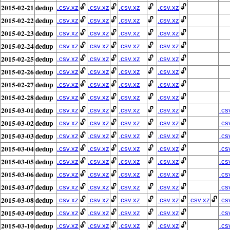
2015-02-21
dedup
🔓
🔓
🔓
🔓
.csv.xz
.csv.xz
.csv.xz
.csv.xz
2015-02-22
dedup
🔓
🔓
🔓
🔓
.csv.xz
.csv.xz
.csv.xz
.csv.xz
2015-02-23
dedup
🔓
🔓
🔓
🔓
.csv.xz
.csv.xz
.csv.xz
.csv.xz
2015-02-24
dedup
🔓
🔓
🔓
🔓
.csv.xz
.csv.xz
.csv.xz
.csv.xz
2015-02-25
dedup
🔓
🔓
🔓
🔓
.csv.xz
.csv.xz
.csv.xz
.csv.xz
2015-02-26
dedup
🔓
🔓
🔓
🔓
.csv.xz
.csv.xz
.csv.xz
.csv.xz
2015-02-27
dedup
🔓
🔓
🔓
🔓
.csv.xz
.csv.xz
.csv.xz
.csv.xz
2015-02-28
dedup
🔓
🔓
🔓
🔓
.csv.xz
.csv.xz
.csv.xz
.csv.xz
2015-03-01
dedup
🔓
🔓
🔓
🔓
.csv.xz
.csv.xz
.csv.xz
.csv.xz
.cs
2015-03-02
dedup
🔓
🔓
🔓
🔓
.csv.xz
.csv.xz
.csv.xz
.csv.xz
.cs
2015-03-03
dedup
🔓
🔓
🔓
🔓
.csv.xz
.csv.xz
.csv.xz
.csv.xz
.cs
2015-03-04
dedup
🔓
🔓
🔓
🔓
.csv.xz
.csv.xz
.csv.xz
.csv.xz
.cs
2015-03-05
dedup
🔓
🔓
🔓
🔓
.csv.xz
.csv.xz
.csv.xz
.csv.xz
.cs
2015-03-06
dedup
🔓
🔓
🔓
🔓
.csv.xz
.csv.xz
.csv.xz
.csv.xz
.cs
2015-03-07
dedup
🔓
🔓
🔓
🔓
.csv.xz
.csv.xz
.csv.xz
.csv.xz
.cs
2015-03-08
dedup
🔓
🔓
🔓
🔓
🔓
.csv.xz
.csv.xz
.csv.xz
.csv.xz
.csv.xz
.cs
2015-03-09
dedup
🔓
🔓
🔓
🔓
.csv.xz
.csv.xz
.csv.xz
.csv.xz
.cs
2015-03-10
dedup
🔓
🔓
🔓
🔓
.csv.xz
.csv.xz
.csv.xz
.csv.xz
.cs