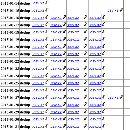
2015-01-14
dedup
🔓
.csv.xz
2015-01-15
dedup
🔓
🔓
.csv.xz
.csv.xz
2015-01-16
dedup
🔓
🔓
🔓
🔓
.csv.xz
.csv.xz
.csv.xz
.csv.xz
2015-01-17
dedup
🔓
🔓
🔓
🔓
.csv.xz
.csv.xz
.csv.xz
.csv.xz
2015-01-18
dedup
🔓
🔓
🔓
🔓
.csv.xz
.csv.xz
.csv.xz
.csv.xz
2015-01-19
dedup
🔓
🔓
🔓
🔓
.csv.xz
.csv.xz
.csv.xz
.csv.xz
2015-01-20
dedup
🔓
🔓
🔓
🔓
.csv.xz
.csv.xz
.csv.xz
.csv.xz
2015-01-21
dedup
🔓
🔓
🔓
🔓
.csv.xz
.csv.xz
.csv.xz
.csv.xz
2015-01-22
dedup
🔓
🔓
🔓
🔓
.csv.xz
.csv.xz
.csv.xz
.csv.xz
2015-01-23
dedup
🔓
🔓
🔓
🔓
.csv.xz
.csv.xz
.csv.xz
.csv.xz
2015-01-24
dedup
🔓
🔓
🔓
🔓
.csv.xz
.csv.xz
.csv.xz
.csv.xz
2015-01-25
dedup
🔓
🔓
🔓
🔓
.csv.xz
.csv.xz
.csv.xz
.csv.xz
2015-01-26
dedup
🔓
🔓
🔓
🔓
.csv.xz
.csv.xz
.csv.xz
.csv.xz
2015-01-27
dedup
🔓
🔓
🔓
🔓
🔓
.csv.xz
.csv.xz
.csv.xz
.csv.xz
.csv.xz
2015-01-28
dedup
🔓
🔓
🔓
🔓
.csv.xz
.csv.xz
.csv.xz
.csv.xz
2015-01-29
dedup
🔓
🔓
🔓
🔓
.csv.xz
.csv.xz
.csv.xz
.csv.xz
2015-01-30
dedup
🔓
🔓
🔓
🔓
.csv.xz
.csv.xz
.csv.xz
.csv.xz
2015-01-31
dedup
🔓
🔓
🔓
🔓
.csv.xz
.csv.xz
.csv.xz
.csv.xz