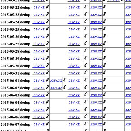
2015-05-22
dedup
🔓
🔓
🔓
.csv.xz
.csv.xz
.csv.xz
.cs
2015-05-23
dedup
🔓
🔓
🔓
.csv.xz
.csv.xz
.csv.xz
.cs
2015-05-24
dedup
🔓
🔓
🔓
.csv.xz
.csv.xz
.csv.xz
.cs
2015-05-25
dedup
🔓
🔓
🔓
.csv.xz
.csv.xz
.csv.xz
.cs
2015-05-26
dedup
🔓
🔓
🔓
.csv.xz
.csv.xz
.csv.xz
.cs
2015-05-27
dedup
🔓
🔓
🔓
.csv.xz
.csv.xz
.csv.xz
.cs
2015-05-28
dedup
🔓
🔓
🔓
.csv.xz
.csv.xz
.csv.xz
.cs
2015-05-29
dedup
🔓
🔓
🔓
.csv.xz
.csv.xz
.csv.xz
.cs
2015-05-30
dedup
🔓
🔓
🔓
.csv.xz
.csv.xz
.csv.xz
.cs
2015-05-31
dedup
🔓
🔓
🔓
.csv.xz
.csv.xz
.csv.xz
.cs
2015-06-01
dedup
🔓
🔓
🔓
🔓
.csv.xz
.csv.xz
.csv.xz
.csv.xz
.cs
2015-06-02
dedup
🔓
🔓
🔓
🔓
.csv.xz
.csv.xz
.csv.xz
.csv.xz
.cs
2015-06-03
dedup
🔓
🔓
🔓
.csv.xz
.csv.xz
.csv.xz
.cs
2015-06-04
dedup
🔓
🔓
🔓
.csv.xz
.csv.xz
.csv.xz
.cs
2015-06-05
dedup
🔓
🔓
🔓
.csv.xz
.csv.xz
.csv.xz
.cs
2015-06-06
dedup
🔓
🔓
🔓
.csv.xz
.csv.xz
.csv.xz
.cs
2015-06-07
dedup
🔓
🔓
🔓
.csv.xz
.csv.xz
.csv.xz
.cs