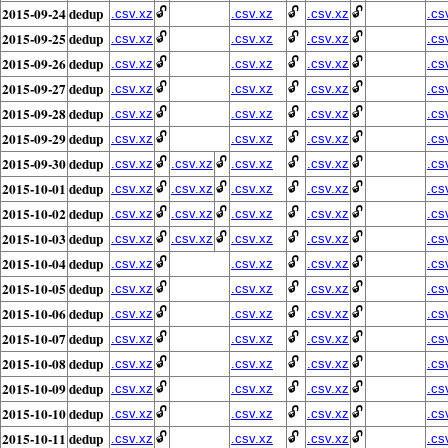
2015-09-24
dedup
🔓
🔓
🔓
.csv.xz
.csv.xz
.csv.xz
.cs
2015-09-25
dedup
🔓
🔓
🔓
.csv.xz
.csv.xz
.csv.xz
.cs
2015-09-26
dedup
🔓
🔓
🔓
.csv.xz
.csv.xz
.csv.xz
.cs
2015-09-27
dedup
🔓
🔓
🔓
.csv.xz
.csv.xz
.csv.xz
.cs
2015-09-28
dedup
🔓
🔓
🔓
.csv.xz
.csv.xz
.csv.xz
.cs
2015-09-29
dedup
🔓
🔓
🔓
.csv.xz
.csv.xz
.csv.xz
.cs
2015-09-30
dedup
🔓
🔓
🔓
🔓
.csv.xz
.csv.xz
.csv.xz
.csv.xz
.cs
2015-10-01
dedup
🔓
🔓
🔓
🔓
.csv.xz
.csv.xz
.csv.xz
.csv.xz
.cs
2015-10-02
dedup
🔓
🔓
🔓
🔓
.csv.xz
.csv.xz
.csv.xz
.csv.xz
.cs
2015-10-03
dedup
🔓
🔓
🔓
🔓
.csv.xz
.csv.xz
.csv.xz
.csv.xz
.cs
2015-10-04
dedup
🔓
🔓
🔓
.csv.xz
.csv.xz
.csv.xz
.cs
2015-10-05
dedup
🔓
🔓
🔓
.csv.xz
.csv.xz
.csv.xz
.cs
2015-10-06
dedup
🔓
🔓
🔓
.csv.xz
.csv.xz
.csv.xz
.cs
2015-10-07
dedup
🔓
🔓
🔓
.csv.xz
.csv.xz
.csv.xz
.cs
2015-10-08
dedup
🔓
🔓
🔓
.csv.xz
.csv.xz
.csv.xz
.cs
2015-10-09
dedup
🔓
🔓
🔓
.csv.xz
.csv.xz
.csv.xz
.cs
2015-10-10
dedup
🔓
🔓
🔓
.csv.xz
.csv.xz
.csv.xz
.cs
2015-10-11
dedup
🔓
🔓
🔓
.csv.xz
.csv.xz
.csv.xz
.cs