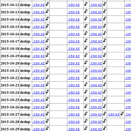
2015-10-12
dedup
🔓
🔓
🔓
.csv.xz
.csv.xz
.csv.xz
.cs
2015-10-13
dedup
🔓
🔓
🔓
.csv.xz
.csv.xz
.csv.xz
.cs
2015-10-14
dedup
🔓
🔓
🔓
.csv.xz
.csv.xz
.csv.xz
.cs
2015-10-15
dedup
🔓
🔓
🔓
.csv.xz
.csv.xz
.csv.xz
.cs
2015-10-16
dedup
🔓
🔓
🔓
.csv.xz
.csv.xz
.csv.xz
.cs
2015-10-17
dedup
🔓
🔓
🔓
.csv.xz
.csv.xz
.csv.xz
.cs
2015-10-18
dedup
🔓
🔓
🔓
.csv.xz
.csv.xz
.csv.xz
.cs
2015-10-19
dedup
🔓
🔓
🔓
.csv.xz
.csv.xz
.csv.xz
.cs
2015-10-20
dedup
🔓
🔓
🔓
.csv.xz
.csv.xz
.csv.xz
.cs
2015-10-21
dedup
🔓
🔓
🔓
.csv.xz
.csv.xz
.csv.xz
.cs
2015-10-22
dedup
🔓
🔓
🔓
.csv.xz
.csv.xz
.csv.xz
.cs
2015-10-23
dedup
🔓
🔓
🔓
.csv.xz
.csv.xz
.csv.xz
.cs
2015-10-24
dedup
🔓
🔓
🔓
.csv.xz
.csv.xz
.csv.xz
.cs
2015-10-25
dedup
🔓
🔓
🔓
.csv.xz
.csv.xz
.csv.xz
.cs
2015-10-26
dedup
🔓
🔓
🔓
.csv.xz
.csv.xz
.csv.xz
.cs
2015-10-27
dedup
🔓
🔓
🔓
🔓
.csv.xz
.csv.xz
.csv.xz
.csv.xz
.cs
2015-10-28
dedup
🔓
🔓
🔓
.csv.xz
.csv.xz
.csv.xz
.cs
2015-10-29
dedup
🔓
🔓
🔓
.csv.xz
.csv.xz
.csv.xz
.cs