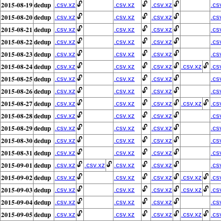
2015-08-19
dedup
🔓
🔓
🔓
.csv.xz
.csv.xz
.csv.xz
.cs
2015-08-20
dedup
🔓
🔓
🔓
.csv.xz
.csv.xz
.csv.xz
.cs
2015-08-21
dedup
🔓
🔓
🔓
.csv.xz
.csv.xz
.csv.xz
.cs
2015-08-22
dedup
🔓
🔓
🔓
.csv.xz
.csv.xz
.csv.xz
.cs
2015-08-23
dedup
🔓
🔓
🔓
.csv.xz
.csv.xz
.csv.xz
.cs
2015-08-24
dedup
🔓
🔓
🔓
🔓
.csv.xz
.csv.xz
.csv.xz
.csv.xz
.cs
2015-08-25
dedup
🔓
🔓
🔓
.csv.xz
.csv.xz
.csv.xz
.cs
2015-08-26
dedup
🔓
🔓
🔓
.csv.xz
.csv.xz
.csv.xz
.cs
2015-08-27
dedup
🔓
🔓
🔓
🔓
.csv.xz
.csv.xz
.csv.xz
.csv.xz
.cs
2015-08-28
dedup
🔓
🔓
🔓
.csv.xz
.csv.xz
.csv.xz
.cs
2015-08-29
dedup
🔓
🔓
🔓
.csv.xz
.csv.xz
.csv.xz
.cs
2015-08-30
dedup
🔓
🔓
🔓
.csv.xz
.csv.xz
.csv.xz
.cs
2015-08-31
dedup
🔓
🔓
🔓
.csv.xz
.csv.xz
.csv.xz
.cs
2015-09-01
dedup
🔓
🔓
🔓
🔓
.csv.xz
.csv.xz
.csv.xz
.csv.xz
.cs
2015-09-02
dedup
🔓
🔓
🔓
🔓
.csv.xz
.csv.xz
.csv.xz
.csv.xz
.cs
2015-09-03
dedup
🔓
🔓
🔓
🔓
.csv.xz
.csv.xz
.csv.xz
.csv.xz
.cs
2015-09-04
dedup
🔓
🔓
🔓
.csv.xz
.csv.xz
.csv.xz
.cs
2015-09-05
dedup
🔓
🔓
🔓
🔓
.csv.xz
.csv.xz
.csv.xz
.csv.xz
.cs