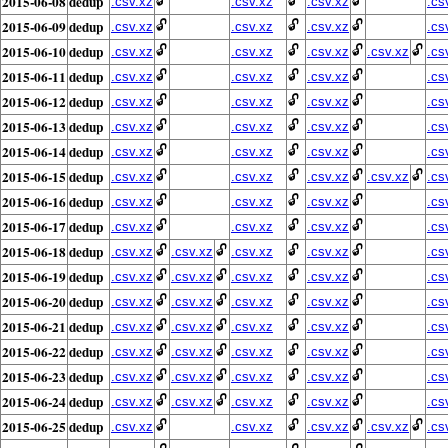
2015-06-08
dedup
🔓
🔓
🔓
.csv.xz
.csv.xz
.csv.xz
.cs
2015-06-09
dedup
🔓
🔓
🔓
.csv.xz
.csv.xz
.csv.xz
.cs
2015-06-10
dedup
🔓
🔓
🔓
🔓
.csv.xz
.csv.xz
.csv.xz
.csv.xz
.cs
2015-06-11
dedup
🔓
🔓
🔓
.csv.xz
.csv.xz
.csv.xz
.cs
2015-06-12
dedup
🔓
🔓
🔓
.csv.xz
.csv.xz
.csv.xz
.cs
2015-06-13
dedup
🔓
🔓
🔓
.csv.xz
.csv.xz
.csv.xz
.cs
2015-06-14
dedup
🔓
🔓
🔓
.csv.xz
.csv.xz
.csv.xz
.cs
2015-06-15
dedup
🔓
🔓
🔓
🔓
.csv.xz
.csv.xz
.csv.xz
.csv.xz
.cs
2015-06-16
dedup
🔓
🔓
🔓
.csv.xz
.csv.xz
.csv.xz
.cs
2015-06-17
dedup
🔓
🔓
🔓
.csv.xz
.csv.xz
.csv.xz
.cs
2015-06-18
dedup
🔓
🔓
🔓
🔓
.csv.xz
.csv.xz
.csv.xz
.csv.xz
.cs
2015-06-19
dedup
🔓
🔓
🔓
🔓
.csv.xz
.csv.xz
.csv.xz
.csv.xz
.cs
2015-06-20
dedup
🔓
🔓
🔓
🔓
.csv.xz
.csv.xz
.csv.xz
.csv.xz
.cs
2015-06-21
dedup
🔓
🔓
🔓
🔓
.csv.xz
.csv.xz
.csv.xz
.csv.xz
.cs
2015-06-22
dedup
🔓
🔓
🔓
🔓
.csv.xz
.csv.xz
.csv.xz
.csv.xz
.cs
2015-06-23
dedup
🔓
🔓
🔓
🔓
.csv.xz
.csv.xz
.csv.xz
.csv.xz
.cs
2015-06-24
dedup
🔓
🔓
🔓
🔓
.csv.xz
.csv.xz
.csv.xz
.csv.xz
.cs
2015-06-25
dedup
🔓
🔓
🔓
🔓
.csv.xz
.csv.xz
.csv.xz
.csv.xz
.cs