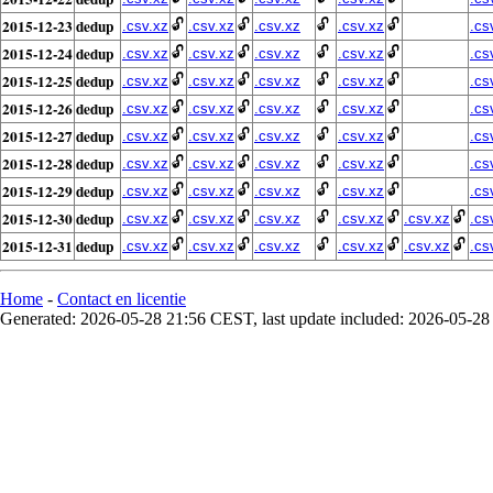
2015-12-23
dedup
🔓
🔓
🔓
🔓
.csv.xz
.csv.xz
.csv.xz
.csv.xz
.cs
2015-12-24
dedup
🔓
🔓
🔓
🔓
.csv.xz
.csv.xz
.csv.xz
.csv.xz
.cs
2015-12-25
dedup
🔓
🔓
🔓
🔓
.csv.xz
.csv.xz
.csv.xz
.csv.xz
.cs
2015-12-26
dedup
🔓
🔓
🔓
🔓
.csv.xz
.csv.xz
.csv.xz
.csv.xz
.cs
2015-12-27
dedup
🔓
🔓
🔓
🔓
.csv.xz
.csv.xz
.csv.xz
.csv.xz
.cs
2015-12-28
dedup
🔓
🔓
🔓
🔓
.csv.xz
.csv.xz
.csv.xz
.csv.xz
.cs
2015-12-29
dedup
🔓
🔓
🔓
🔓
.csv.xz
.csv.xz
.csv.xz
.csv.xz
.cs
2015-12-30
dedup
🔓
🔓
🔓
🔓
🔓
.csv.xz
.csv.xz
.csv.xz
.csv.xz
.csv.xz
.cs
2015-12-31
dedup
🔓
🔓
🔓
🔓
🔓
.csv.xz
.csv.xz
.csv.xz
.csv.xz
.csv.xz
.cs
Home
-
Contact en licentie
Generated: 2026-05-28 21:56 CEST, last update included: 2026-05-2