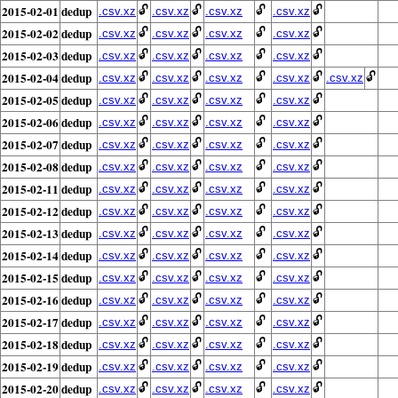
2015-02-01
dedup
🔓
🔓
🔓
🔓
.csv.xz
.csv.xz
.csv.xz
.csv.xz
2015-02-02
dedup
🔓
🔓
🔓
🔓
.csv.xz
.csv.xz
.csv.xz
.csv.xz
2015-02-03
dedup
🔓
🔓
🔓
🔓
.csv.xz
.csv.xz
.csv.xz
.csv.xz
2015-02-04
dedup
🔓
🔓
🔓
🔓
🔓
.csv.xz
.csv.xz
.csv.xz
.csv.xz
.csv.xz
2015-02-05
dedup
🔓
🔓
🔓
🔓
.csv.xz
.csv.xz
.csv.xz
.csv.xz
2015-02-06
dedup
🔓
🔓
🔓
🔓
.csv.xz
.csv.xz
.csv.xz
.csv.xz
2015-02-07
dedup
🔓
🔓
🔓
🔓
.csv.xz
.csv.xz
.csv.xz
.csv.xz
2015-02-08
dedup
🔓
🔓
🔓
🔓
.csv.xz
.csv.xz
.csv.xz
.csv.xz
2015-02-11
dedup
🔓
🔓
🔓
🔓
.csv.xz
.csv.xz
.csv.xz
.csv.xz
2015-02-12
dedup
🔓
🔓
🔓
🔓
.csv.xz
.csv.xz
.csv.xz
.csv.xz
2015-02-13
dedup
🔓
🔓
🔓
🔓
.csv.xz
.csv.xz
.csv.xz
.csv.xz
2015-02-14
dedup
🔓
🔓
🔓
🔓
.csv.xz
.csv.xz
.csv.xz
.csv.xz
2015-02-15
dedup
🔓
🔓
🔓
🔓
.csv.xz
.csv.xz
.csv.xz
.csv.xz
2015-02-16
dedup
🔓
🔓
🔓
🔓
.csv.xz
.csv.xz
.csv.xz
.csv.xz
2015-02-17
dedup
🔓
🔓
🔓
🔓
.csv.xz
.csv.xz
.csv.xz
.csv.xz
2015-02-18
dedup
🔓
🔓
🔓
🔓
.csv.xz
.csv.xz
.csv.xz
.csv.xz
2015-02-19
dedup
🔓
🔓
🔓
🔓
.csv.xz
.csv.xz
.csv.xz
.csv.xz
2015-02-20
dedup
🔓
🔓
🔓
🔓
.csv.xz
.csv.xz
.csv.xz
.csv.xz