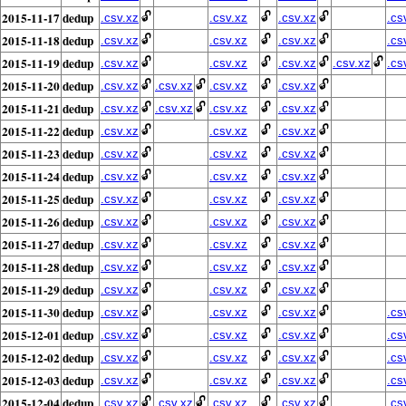
2015-11-17
dedup
🔓
🔓
🔓
.csv.xz
.csv.xz
.csv.xz
.cs
2015-11-18
dedup
🔓
🔓
🔓
.csv.xz
.csv.xz
.csv.xz
.cs
2015-11-19
dedup
🔓
🔓
🔓
🔓
.csv.xz
.csv.xz
.csv.xz
.csv.xz
.cs
2015-11-20
dedup
🔓
🔓
🔓
🔓
.csv.xz
.csv.xz
.csv.xz
.csv.xz
2015-11-21
dedup
🔓
🔓
🔓
🔓
.csv.xz
.csv.xz
.csv.xz
.csv.xz
2015-11-22
dedup
🔓
🔓
🔓
.csv.xz
.csv.xz
.csv.xz
2015-11-23
dedup
🔓
🔓
🔓
.csv.xz
.csv.xz
.csv.xz
2015-11-24
dedup
🔓
🔓
🔓
.csv.xz
.csv.xz
.csv.xz
2015-11-25
dedup
🔓
🔓
🔓
.csv.xz
.csv.xz
.csv.xz
2015-11-26
dedup
🔓
🔓
🔓
.csv.xz
.csv.xz
.csv.xz
2015-11-27
dedup
🔓
🔓
🔓
.csv.xz
.csv.xz
.csv.xz
2015-11-28
dedup
🔓
🔓
🔓
.csv.xz
.csv.xz
.csv.xz
2015-11-29
dedup
🔓
🔓
🔓
.csv.xz
.csv.xz
.csv.xz
2015-11-30
dedup
🔓
🔓
🔓
.csv.xz
.csv.xz
.csv.xz
.cs
2015-12-01
dedup
🔓
🔓
🔓
.csv.xz
.csv.xz
.csv.xz
.cs
2015-12-02
dedup
🔓
🔓
🔓
.csv.xz
.csv.xz
.csv.xz
.cs
2015-12-03
dedup
🔓
🔓
🔓
.csv.xz
.csv.xz
.csv.xz
.cs
2015-12-04
dedup
🔓
🔓
🔓
🔓
.csv.xz
.csv.xz
.csv.xz
.csv.xz
.cs