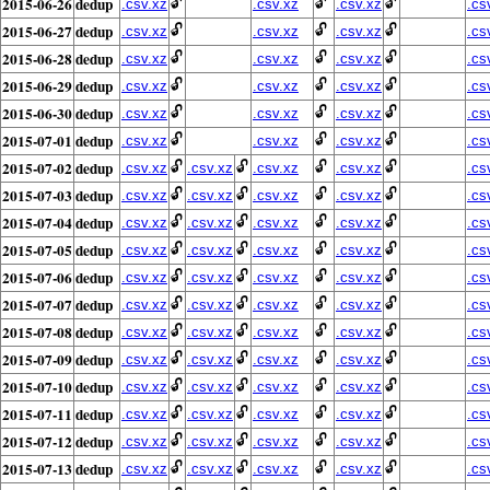
2015-06-26
dedup
🔓
🔓
🔓
.csv.xz
.csv.xz
.csv.xz
.cs
2015-06-27
dedup
🔓
🔓
🔓
.csv.xz
.csv.xz
.csv.xz
.cs
2015-06-28
dedup
🔓
🔓
🔓
.csv.xz
.csv.xz
.csv.xz
.cs
2015-06-29
dedup
🔓
🔓
🔓
.csv.xz
.csv.xz
.csv.xz
.cs
2015-06-30
dedup
🔓
🔓
🔓
.csv.xz
.csv.xz
.csv.xz
.cs
2015-07-01
dedup
🔓
🔓
🔓
.csv.xz
.csv.xz
.csv.xz
.cs
2015-07-02
dedup
🔓
🔓
🔓
🔓
.csv.xz
.csv.xz
.csv.xz
.csv.xz
.cs
2015-07-03
dedup
🔓
🔓
🔓
🔓
.csv.xz
.csv.xz
.csv.xz
.csv.xz
.cs
2015-07-04
dedup
🔓
🔓
🔓
🔓
.csv.xz
.csv.xz
.csv.xz
.csv.xz
.cs
2015-07-05
dedup
🔓
🔓
🔓
🔓
.csv.xz
.csv.xz
.csv.xz
.csv.xz
.cs
2015-07-06
dedup
🔓
🔓
🔓
🔓
.csv.xz
.csv.xz
.csv.xz
.csv.xz
.cs
2015-07-07
dedup
🔓
🔓
🔓
🔓
.csv.xz
.csv.xz
.csv.xz
.csv.xz
.cs
2015-07-08
dedup
🔓
🔓
🔓
🔓
.csv.xz
.csv.xz
.csv.xz
.csv.xz
.cs
2015-07-09
dedup
🔓
🔓
🔓
🔓
.csv.xz
.csv.xz
.csv.xz
.csv.xz
.cs
2015-07-10
dedup
🔓
🔓
🔓
🔓
.csv.xz
.csv.xz
.csv.xz
.csv.xz
.cs
2015-07-11
dedup
🔓
🔓
🔓
🔓
.csv.xz
.csv.xz
.csv.xz
.csv.xz
.cs
2015-07-12
dedup
🔓
🔓
🔓
🔓
.csv.xz
.csv.xz
.csv.xz
.csv.xz
.cs
2015-07-13
dedup
🔓
🔓
🔓
🔓
.csv.xz
.csv.xz
.csv.xz
.csv.xz
.cs