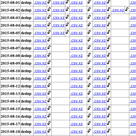
2015-08-01
dedup
🔓
🔓
🔓
🔓
.csv.xz
.csv.xz
.csv.xz
.csv.xz
.cs
2015-08-02
dedup
🔓
🔓
🔓
🔓
🔓
.csv.xz
.csv.xz
.csv.xz
.csv.xz
.csv.xz
.cs
2015-08-03
dedup
🔓
🔓
🔓
🔓
.csv.xz
.csv.xz
.csv.xz
.csv.xz
.cs
2015-08-04
dedup
🔓
🔓
🔓
🔓
.csv.xz
.csv.xz
.csv.xz
.csv.xz
.cs
2015-08-05
dedup
🔓
🔓
🔓
🔓
.csv.xz
.csv.xz
.csv.xz
.csv.xz
.cs
2015-08-06
dedup
🔓
🔓
🔓
.csv.xz
.csv.xz
.csv.xz
.cs
2015-08-07
dedup
🔓
🔓
🔓
.csv.xz
.csv.xz
.csv.xz
.cs
2015-08-08
dedup
🔓
🔓
🔓
.csv.xz
.csv.xz
.csv.xz
.cs
2015-08-09
dedup
🔓
🔓
🔓
.csv.xz
.csv.xz
.csv.xz
.cs
2015-08-10
dedup
🔓
🔓
🔓
.csv.xz
.csv.xz
.csv.xz
.cs
2015-08-11
dedup
🔓
🔓
🔓
.csv.xz
.csv.xz
.csv.xz
.cs
2015-08-12
dedup
🔓
🔓
🔓
.csv.xz
.csv.xz
.csv.xz
.cs
2015-08-13
dedup
🔓
🔓
🔓
.csv.xz
.csv.xz
.csv.xz
.cs
2015-08-14
dedup
🔓
🔓
🔓
.csv.xz
.csv.xz
.csv.xz
.cs
2015-08-15
dedup
🔓
🔓
🔓
.csv.xz
.csv.xz
.csv.xz
.cs
2015-08-16
dedup
🔓
🔓
🔓
.csv.xz
.csv.xz
.csv.xz
.cs
2015-08-17
dedup
🔓
🔓
🔓
.csv.xz
.csv.xz
.csv.xz
.cs
2015-08-18
dedup
🔓
🔓
🔓
.csv.xz
.csv.xz
.csv.xz
.cs