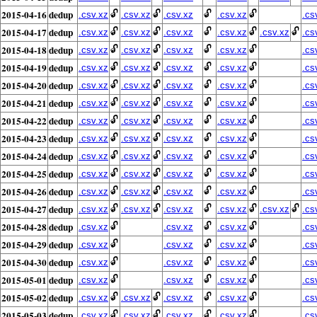
2015-04-16
dedup
🔓
🔓
🔓
🔓
.csv.xz
.csv.xz
.csv.xz
.csv.xz
.cs
2015-04-17
dedup
🔓
🔓
🔓
🔓
🔓
.csv.xz
.csv.xz
.csv.xz
.csv.xz
.csv.xz
.cs
2015-04-18
dedup
🔓
🔓
🔓
🔓
.csv.xz
.csv.xz
.csv.xz
.csv.xz
.cs
2015-04-19
dedup
🔓
🔓
🔓
🔓
.csv.xz
.csv.xz
.csv.xz
.csv.xz
.cs
2015-04-20
dedup
🔓
🔓
🔓
🔓
.csv.xz
.csv.xz
.csv.xz
.csv.xz
.cs
2015-04-21
dedup
🔓
🔓
🔓
🔓
.csv.xz
.csv.xz
.csv.xz
.csv.xz
.cs
2015-04-22
dedup
🔓
🔓
🔓
🔓
.csv.xz
.csv.xz
.csv.xz
.csv.xz
.cs
2015-04-23
dedup
🔓
🔓
🔓
🔓
.csv.xz
.csv.xz
.csv.xz
.csv.xz
.cs
2015-04-24
dedup
🔓
🔓
🔓
🔓
.csv.xz
.csv.xz
.csv.xz
.csv.xz
.cs
2015-04-25
dedup
🔓
🔓
🔓
🔓
.csv.xz
.csv.xz
.csv.xz
.csv.xz
.cs
2015-04-26
dedup
🔓
🔓
🔓
🔓
.csv.xz
.csv.xz
.csv.xz
.csv.xz
.cs
2015-04-27
dedup
🔓
🔓
🔓
🔓
🔓
.csv.xz
.csv.xz
.csv.xz
.csv.xz
.csv.xz
.cs
2015-04-28
dedup
🔓
🔓
🔓
.csv.xz
.csv.xz
.csv.xz
.cs
2015-04-29
dedup
🔓
🔓
🔓
.csv.xz
.csv.xz
.csv.xz
.cs
2015-04-30
dedup
🔓
🔓
🔓
.csv.xz
.csv.xz
.csv.xz
.cs
2015-05-01
dedup
🔓
🔓
🔓
.csv.xz
.csv.xz
.csv.xz
.cs
2015-05-02
dedup
🔓
🔓
🔓
🔓
.csv.xz
.csv.xz
.csv.xz
.csv.xz
.cs
2015-05-03
dedup
🔓
🔓
🔓
🔓
.csv.xz
.csv.xz
.csv.xz
.csv.xz
.cs