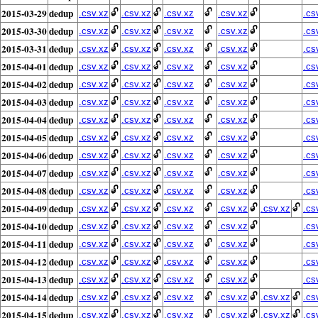
2015-03-29
dedup
🔓
🔓
🔓
🔓
.csv.xz
.csv.xz
.csv.xz
.csv.xz
.cs
2015-03-30
dedup
🔓
🔓
🔓
🔓
.csv.xz
.csv.xz
.csv.xz
.csv.xz
.cs
2015-03-31
dedup
🔓
🔓
🔓
🔓
.csv.xz
.csv.xz
.csv.xz
.csv.xz
.cs
2015-04-01
dedup
🔓
🔓
🔓
🔓
.csv.xz
.csv.xz
.csv.xz
.csv.xz
.cs
2015-04-02
dedup
🔓
🔓
🔓
🔓
.csv.xz
.csv.xz
.csv.xz
.csv.xz
.cs
2015-04-03
dedup
🔓
🔓
🔓
🔓
.csv.xz
.csv.xz
.csv.xz
.csv.xz
.cs
2015-04-04
dedup
🔓
🔓
🔓
🔓
.csv.xz
.csv.xz
.csv.xz
.csv.xz
.cs
2015-04-05
dedup
🔓
🔓
🔓
🔓
.csv.xz
.csv.xz
.csv.xz
.csv.xz
.cs
2015-04-06
dedup
🔓
🔓
🔓
🔓
.csv.xz
.csv.xz
.csv.xz
.csv.xz
.cs
2015-04-07
dedup
🔓
🔓
🔓
🔓
.csv.xz
.csv.xz
.csv.xz
.csv.xz
.cs
2015-04-08
dedup
🔓
🔓
🔓
🔓
.csv.xz
.csv.xz
.csv.xz
.csv.xz
.cs
2015-04-09
dedup
🔓
🔓
🔓
🔓
🔓
.csv.xz
.csv.xz
.csv.xz
.csv.xz
.csv.xz
.cs
2015-04-10
dedup
🔓
🔓
🔓
🔓
.csv.xz
.csv.xz
.csv.xz
.csv.xz
.cs
2015-04-11
dedup
🔓
🔓
🔓
🔓
.csv.xz
.csv.xz
.csv.xz
.csv.xz
.cs
2015-04-12
dedup
🔓
🔓
🔓
🔓
.csv.xz
.csv.xz
.csv.xz
.csv.xz
.cs
2015-04-13
dedup
🔓
🔓
🔓
🔓
.csv.xz
.csv.xz
.csv.xz
.csv.xz
.cs
2015-04-14
dedup
🔓
🔓
🔓
🔓
🔓
.csv.xz
.csv.xz
.csv.xz
.csv.xz
.csv.xz
.cs
2015-04-15
dedup
🔓
🔓
🔓
🔓
🔓
.csv.xz
.csv.xz
.csv.xz
.csv.xz
.csv.xz
.cs