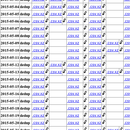
2015-05-04
dedup
🔓
🔓
🔓
🔓
.csv.xz
.csv.xz
.csv.xz
.csv.xz
.cs
2015-05-05
dedup
🔓
🔓
🔓
🔓
.csv.xz
.csv.xz
.csv.xz
.csv.xz
.cs
2015-05-06
dedup
🔓
🔓
🔓
🔓
.csv.xz
.csv.xz
.csv.xz
.csv.xz
.cs
2015-05-07
dedup
🔓
🔓
🔓
.csv.xz
.csv.xz
.csv.xz
.cs
2015-05-08
dedup
🔓
🔓
🔓
.csv.xz
.csv.xz
.csv.xz
.cs
2015-05-09
dedup
🔓
🔓
🔓
🔓
.csv.xz
.csv.xz
.csv.xz
.csv.xz
.cs
2015-05-10
dedup
🔓
🔓
🔓
🔓
.csv.xz
.csv.xz
.csv.xz
.csv.xz
.cs
2015-05-11
dedup
🔓
🔓
🔓
.csv.xz
.csv.xz
.csv.xz
.cs
2015-05-12
dedup
🔓
🔓
🔓
🔓
.csv.xz
.csv.xz
.csv.xz
.csv.xz
.cs
2015-05-13
dedup
🔓
🔓
🔓
🔓
🔓
.csv.xz
.csv.xz
.csv.xz
.csv.xz
.csv.xz
.cs
2015-05-14
dedup
🔓
🔓
🔓
.csv.xz
.csv.xz
.csv.xz
.cs
2015-05-15
dedup
🔓
🔓
🔓
.csv.xz
.csv.xz
.csv.xz
.cs
2015-05-16
dedup
🔓
🔓
🔓
.csv.xz
.csv.xz
.csv.xz
.cs
2015-05-17
dedup
🔓
🔓
🔓
.csv.xz
.csv.xz
.csv.xz
.cs
2015-05-18
dedup
🔓
🔓
🔓
.csv.xz
.csv.xz
.csv.xz
.cs
2015-05-19
dedup
🔓
🔓
🔓
.csv.xz
.csv.xz
.csv.xz
.cs
2015-05-20
dedup
🔓
🔓
🔓
.csv.xz
.csv.xz
.csv.xz
.cs
2015-05-21
dedup
🔓
🔓
🔓
🔓
.csv.xz
.csv.xz
.csv.xz
.csv.xz
.cs