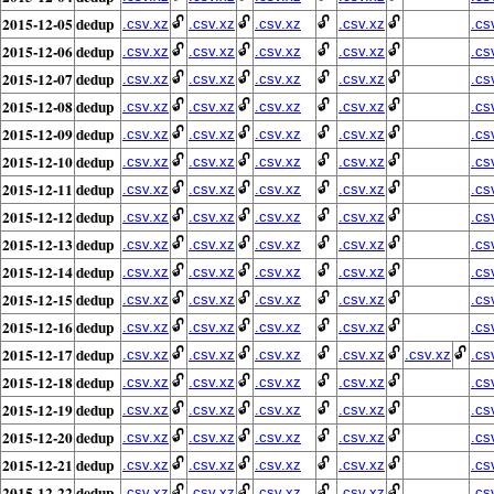
2015-12-05
dedup
🔓
🔓
🔓
🔓
.csv.xz
.csv.xz
.csv.xz
.csv.xz
.cs
2015-12-06
dedup
🔓
🔓
🔓
🔓
.csv.xz
.csv.xz
.csv.xz
.csv.xz
.cs
2015-12-07
dedup
🔓
🔓
🔓
🔓
.csv.xz
.csv.xz
.csv.xz
.csv.xz
.cs
2015-12-08
dedup
🔓
🔓
🔓
🔓
.csv.xz
.csv.xz
.csv.xz
.csv.xz
.cs
2015-12-09
dedup
🔓
🔓
🔓
🔓
.csv.xz
.csv.xz
.csv.xz
.csv.xz
.cs
2015-12-10
dedup
🔓
🔓
🔓
🔓
.csv.xz
.csv.xz
.csv.xz
.csv.xz
.cs
2015-12-11
dedup
🔓
🔓
🔓
🔓
.csv.xz
.csv.xz
.csv.xz
.csv.xz
.cs
2015-12-12
dedup
🔓
🔓
🔓
🔓
.csv.xz
.csv.xz
.csv.xz
.csv.xz
.cs
2015-12-13
dedup
🔓
🔓
🔓
🔓
.csv.xz
.csv.xz
.csv.xz
.csv.xz
.cs
2015-12-14
dedup
🔓
🔓
🔓
🔓
.csv.xz
.csv.xz
.csv.xz
.csv.xz
.cs
2015-12-15
dedup
🔓
🔓
🔓
🔓
.csv.xz
.csv.xz
.csv.xz
.csv.xz
.cs
2015-12-16
dedup
🔓
🔓
🔓
🔓
.csv.xz
.csv.xz
.csv.xz
.csv.xz
.cs
2015-12-17
dedup
🔓
🔓
🔓
🔓
🔓
.csv.xz
.csv.xz
.csv.xz
.csv.xz
.csv.xz
.cs
2015-12-18
dedup
🔓
🔓
🔓
🔓
.csv.xz
.csv.xz
.csv.xz
.csv.xz
.cs
2015-12-19
dedup
🔓
🔓
🔓
🔓
.csv.xz
.csv.xz
.csv.xz
.csv.xz
.cs
2015-12-20
dedup
🔓
🔓
🔓
🔓
.csv.xz
.csv.xz
.csv.xz
.csv.xz
.cs
2015-12-21
dedup
🔓
🔓
🔓
🔓
.csv.xz
.csv.xz
.csv.xz
.csv.xz
.cs
2015-12-22
dedup
🔓
🔓
🔓
🔓
.csv.xz
.csv.xz
.csv.xz
.csv.xz
.cs