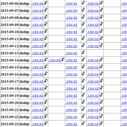
2015-09-06
dedup
🔓
🔓
🔓
.csv.xz
.csv.xz
.csv.xz
.cs
2015-09-07
dedup
🔓
🔓
🔓
.csv.xz
.csv.xz
.csv.xz
.cs
2015-09-08
dedup
🔓
🔓
🔓
.csv.xz
.csv.xz
.csv.xz
.cs
2015-09-09
dedup
🔓
🔓
🔓
.csv.xz
.csv.xz
.csv.xz
.cs
2015-09-10
dedup
🔓
🔓
🔓
.csv.xz
.csv.xz
.csv.xz
.cs
2015-09-11
dedup
🔓
🔓
🔓
.csv.xz
.csv.xz
.csv.xz
.cs
2015-09-12
dedup
🔓
🔓
🔓
.csv.xz
.csv.xz
.csv.xz
.cs
2015-09-13
dedup
🔓
🔓
.csv.xz
.csv.xz
.cs
2015-09-14
dedup
🔓
🔓
🔓
🔓
.csv.xz
.csv.xz
.csv.xz
.csv.xz
.cs
2015-09-15
dedup
🔓
🔓
🔓
.csv.xz
.csv.xz
.csv.xz
.cs
2015-09-16
dedup
🔓
🔓
🔓
.csv.xz
.csv.xz
.csv.xz
.cs
2015-09-17
dedup
🔓
🔓
🔓
.csv.xz
.csv.xz
.csv.xz
.cs
2015-09-18
dedup
🔓
🔓
🔓
.csv.xz
.csv.xz
.csv.xz
.cs
2015-09-19
dedup
🔓
🔓
🔓
.csv.xz
.csv.xz
.csv.xz
.cs
2015-09-20
dedup
🔓
🔓
🔓
.csv.xz
.csv.xz
.csv.xz
.cs
2015-09-21
dedup
🔓
🔓
🔓
.csv.xz
.csv.xz
.csv.xz
.cs
2015-09-22
dedup
🔓
🔓
🔓
.csv.xz
.csv.xz
.csv.xz
.cs
2015-09-23
dedup
🔓
🔓
🔓
.csv.xz
.csv.xz
.csv.xz
.cs