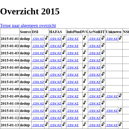
Overzicht 2015
Terug naar algemeen overzicht
Source
DSI
HAFAS
InfoPlusDVS
ArNuRIT
Unknown
NSt
2015-01-01
dedup
🔓
🔓
🔓
🔓
🔓
.csv.xz
.csv.xz
.csv.xz
.csv.xz
.csv.xz
2015-01-02
dedup
🔓
🔓
🔓
🔓
.csv.xz
.csv.xz
.csv.xz
.csv.xz
2015-01-03
dedup
🔓
🔓
🔓
🔓
.csv.xz
.csv.xz
.csv.xz
.csv.xz
2015-01-04
dedup
🔓
🔓
🔓
🔓
.csv.xz
.csv.xz
.csv.xz
.csv.xz
2015-01-05
dedup
🔓
🔓
🔓
🔓
.csv.xz
.csv.xz
.csv.xz
.csv.xz
2015-01-06
dedup
🔓
🔓
🔓
🔓
.csv.xz
.csv.xz
.csv.xz
.csv.xz
2015-01-07
dedup
🔓
🔓
🔓
🔓
.csv.xz
.csv.xz
.csv.xz
.csv.xz
2015-01-08
dedup
🔓
🔓
🔓
🔓
.csv.xz
.csv.xz
.csv.xz
.csv.xz
2015-01-09
dedup
🔓
🔓
🔓
🔓
🔓
.csv.xz
.csv.xz
.csv.xz
.csv.xz
.csv.xz
2015-01-10
dedup
🔓
🔓
🔓
🔓
.csv.xz
.csv.xz
.csv.xz
.csv.xz
2015-01-11
dedup
🔓
🔓
🔓
🔓
🔓
.csv.xz
.csv.xz
.csv.xz
.csv.xz
.csv.xz
2015-01-12
dedup
🔓
🔓
🔓
🔓
.csv.xz
.csv.xz
.csv.xz
.csv.xz
2015-01-13
dedup
🔓
🔓
🔓
🔓
🔓
.csv.xz
.csv.xz
.csv.xz
.csv.xz
.csv.xz