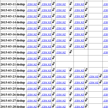
2015-03-11
dedup
🔓
🔓
🔓
🔓
.csv.xz
.csv.xz
.csv.xz
.csv.xz
.cs
2015-03-12
dedup
🔓
🔓
🔓
🔓
.csv.xz
.csv.xz
.csv.xz
.csv.xz
.cs
2015-03-13
dedup
🔓
🔓
🔓
🔓
.csv.xz
.csv.xz
.csv.xz
.csv.xz
.cs
2015-03-14
dedup
🔓
🔓
🔓
🔓
.csv.xz
.csv.xz
.csv.xz
.csv.xz
.cs
2015-03-15
dedup
🔓
🔓
🔓
🔓
.csv.xz
.csv.xz
.csv.xz
.csv.xz
.cs
2015-03-16
dedup
🔓
🔓
🔓
🔓
.csv.xz
.csv.xz
.csv.xz
.csv.xz
.cs
2015-03-17
dedup
🔓
🔓
🔓
🔓
.csv.xz
.csv.xz
.csv.xz
.csv.xz
.cs
2015-03-18
dedup
🔓
🔓
🔓
🔓
.csv.xz
.csv.xz
.csv.xz
.csv.xz
.cs
2015-03-19
dedup
🔓
🔓
🔓
.csv.xz
.csv.xz
.csv.xz
.cs
2015-03-20
dedup
🔓
🔓
.csv.xz
.csv.xz
2015-03-21
dedup
🔓
🔓
.csv.xz
.csv.xz
2015-03-22
dedup
🔓
🔓
🔓
🔓
.csv.xz
.csv.xz
.csv.xz
.csv.xz
.cs
2015-03-23
dedup
🔓
🔓
🔓
🔓
🔓
.csv.xz
.csv.xz
.csv.xz
.csv.xz
.csv.xz
.cs
2015-03-24
dedup
🔓
🔓
🔓
🔓
🔓
.csv.xz
.csv.xz
.csv.xz
.csv.xz
.csv.xz
.cs
2015-03-25
dedup
🔓
🔓
🔓
🔓
.csv.xz
.csv.xz
.csv.xz
.csv.xz
.cs
2015-03-26
dedup
🔓
🔓
🔓
🔓
.csv.xz
.csv.xz
.csv.xz
.csv.xz
.cs
2015-03-27
dedup
🔓
🔓
🔓
🔓
.csv.xz
.csv.xz
.csv.xz
.csv.xz
.cs
2015-03-28
dedup
🔓
🔓
🔓
🔓
.csv.xz
.csv.xz
.csv.xz
.csv.xz
.cs