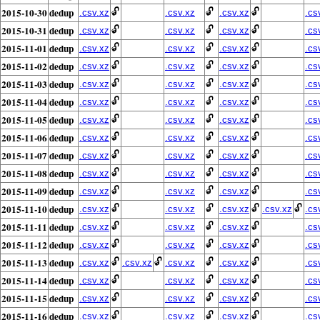
2015-10-30
dedup
🔓
🔓
🔓
.csv.xz
.csv.xz
.csv.xz
.cs
2015-10-31
dedup
🔓
🔓
🔓
.csv.xz
.csv.xz
.csv.xz
.cs
2015-11-01
dedup
🔓
🔓
🔓
.csv.xz
.csv.xz
.csv.xz
.cs
2015-11-02
dedup
🔓
🔓
🔓
.csv.xz
.csv.xz
.csv.xz
.cs
2015-11-03
dedup
🔓
🔓
🔓
.csv.xz
.csv.xz
.csv.xz
.cs
2015-11-04
dedup
🔓
🔓
🔓
.csv.xz
.csv.xz
.csv.xz
.cs
2015-11-05
dedup
🔓
🔓
🔓
.csv.xz
.csv.xz
.csv.xz
.cs
2015-11-06
dedup
🔓
🔓
🔓
.csv.xz
.csv.xz
.csv.xz
.cs
2015-11-07
dedup
🔓
🔓
🔓
.csv.xz
.csv.xz
.csv.xz
.cs
2015-11-08
dedup
🔓
🔓
🔓
.csv.xz
.csv.xz
.csv.xz
.cs
2015-11-09
dedup
🔓
🔓
🔓
.csv.xz
.csv.xz
.csv.xz
.cs
2015-11-10
dedup
🔓
🔓
🔓
🔓
.csv.xz
.csv.xz
.csv.xz
.csv.xz
.cs
2015-11-11
dedup
🔓
🔓
🔓
.csv.xz
.csv.xz
.csv.xz
.cs
2015-11-12
dedup
🔓
🔓
🔓
.csv.xz
.csv.xz
.csv.xz
.cs
2015-11-13
dedup
🔓
🔓
🔓
🔓
.csv.xz
.csv.xz
.csv.xz
.csv.xz
.cs
2015-11-14
dedup
🔓
🔓
🔓
.csv.xz
.csv.xz
.csv.xz
.cs
2015-11-15
dedup
🔓
🔓
🔓
.csv.xz
.csv.xz
.csv.xz
.cs
2015-11-16
dedup
🔓
🔓
🔓
.csv.xz
.csv.xz
.csv.xz
.cs