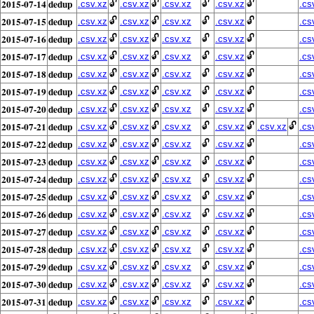
2015-07-14
dedup
🔓
🔓
🔓
🔓
.csv.xz
.csv.xz
.csv.xz
.csv.xz
.cs
2015-07-15
dedup
🔓
🔓
🔓
🔓
.csv.xz
.csv.xz
.csv.xz
.csv.xz
.cs
2015-07-16
dedup
🔓
🔓
🔓
🔓
.csv.xz
.csv.xz
.csv.xz
.csv.xz
.cs
2015-07-17
dedup
🔓
🔓
🔓
🔓
.csv.xz
.csv.xz
.csv.xz
.csv.xz
.cs
2015-07-18
dedup
🔓
🔓
🔓
🔓
.csv.xz
.csv.xz
.csv.xz
.csv.xz
.cs
2015-07-19
dedup
🔓
🔓
🔓
🔓
.csv.xz
.csv.xz
.csv.xz
.csv.xz
.cs
2015-07-20
dedup
🔓
🔓
🔓
🔓
.csv.xz
.csv.xz
.csv.xz
.csv.xz
.cs
2015-07-21
dedup
🔓
🔓
🔓
🔓
🔓
.csv.xz
.csv.xz
.csv.xz
.csv.xz
.csv.xz
.cs
2015-07-22
dedup
🔓
🔓
🔓
🔓
.csv.xz
.csv.xz
.csv.xz
.csv.xz
.cs
2015-07-23
dedup
🔓
🔓
🔓
🔓
.csv.xz
.csv.xz
.csv.xz
.csv.xz
.cs
2015-07-24
dedup
🔓
🔓
🔓
🔓
.csv.xz
.csv.xz
.csv.xz
.csv.xz
.cs
2015-07-25
dedup
🔓
🔓
🔓
🔓
.csv.xz
.csv.xz
.csv.xz
.csv.xz
.cs
2015-07-26
dedup
🔓
🔓
🔓
🔓
.csv.xz
.csv.xz
.csv.xz
.csv.xz
.cs
2015-07-27
dedup
🔓
🔓
🔓
🔓
.csv.xz
.csv.xz
.csv.xz
.csv.xz
.cs
2015-07-28
dedup
🔓
🔓
🔓
🔓
.csv.xz
.csv.xz
.csv.xz
.csv.xz
.cs
2015-07-29
dedup
🔓
🔓
🔓
🔓
.csv.xz
.csv.xz
.csv.xz
.csv.xz
.cs
2015-07-30
dedup
🔓
🔓
🔓
🔓
.csv.xz
.csv.xz
.csv.xz
.csv.xz
.cs
2015-07-31
dedup
🔓
🔓
🔓
🔓
.csv.xz
.csv.xz
.csv.xz
.csv.xz
.cs