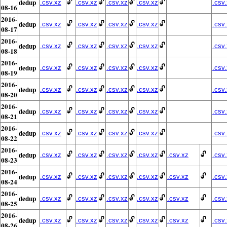
dedup
🔓
🔓
🔓
🔓
.csv.xz
.csv.xz
.csv.xz
.csv.xz
.csv
08-16
2016-
dedup
🔓
🔓
🔓
🔓
.csv.xz
.csv.xz
.csv.xz
.csv.xz
.csv
08-17
2016-
dedup
🔓
🔓
🔓
🔓
.csv.xz
.csv.xz
.csv.xz
.csv.xz
.csv
08-18
2016-
dedup
🔓
🔓
🔓
🔓
.csv.xz
.csv.xz
.csv.xz
.csv.xz
.csv
08-19
2016-
dedup
🔓
🔓
🔓
🔓
.csv.xz
.csv.xz
.csv.xz
.csv.xz
.csv
08-20
2016-
dedup
🔓
🔓
🔓
🔓
.csv.xz
.csv.xz
.csv.xz
.csv.xz
.csv
08-21
2016-
dedup
🔓
🔓
🔓
🔓
.csv.xz
.csv.xz
.csv.xz
.csv.xz
.csv
08-22
2016-
dedup
🔓
🔓
🔓
🔓
🔓
.csv.xz
.csv.xz
.csv.xz
.csv.xz
.csv.xz
.csv
08-23
2016-
dedup
🔓
🔓
🔓
🔓
🔓
.csv.xz
.csv.xz
.csv.xz
.csv.xz
.csv.xz
.csv
08-24
2016-
dedup
🔓
🔓
🔓
🔓
🔓
.csv.xz
.csv.xz
.csv.xz
.csv.xz
.csv.xz
.csv
08-25
2016-
dedup
🔓
🔓
🔓
🔓
🔓
.csv.xz
.csv.xz
.csv.xz
.csv.xz
.csv.xz
.csv
08-26