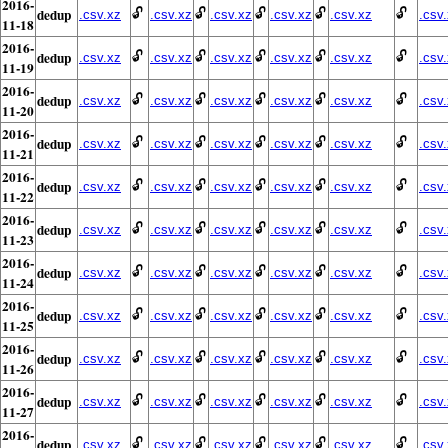
2016-
dedup
🔓
🔓
🔓
🔓
🔓
.csv.xz
.csv.xz
.csv.xz
.csv.xz
.csv.xz
.csv
11-18
2016-
dedup
🔓
🔓
🔓
🔓
🔓
.csv.xz
.csv.xz
.csv.xz
.csv.xz
.csv.xz
.csv
11-19
2016-
dedup
🔓
🔓
🔓
🔓
🔓
.csv.xz
.csv.xz
.csv.xz
.csv.xz
.csv.xz
.csv
11-20
2016-
dedup
🔓
🔓
🔓
🔓
🔓
.csv.xz
.csv.xz
.csv.xz
.csv.xz
.csv.xz
.csv
11-21
2016-
dedup
🔓
🔓
🔓
🔓
🔓
.csv.xz
.csv.xz
.csv.xz
.csv.xz
.csv.xz
.csv
11-22
2016-
dedup
🔓
🔓
🔓
🔓
🔓
.csv.xz
.csv.xz
.csv.xz
.csv.xz
.csv.xz
.csv
11-23
2016-
dedup
🔓
🔓
🔓
🔓
🔓
.csv.xz
.csv.xz
.csv.xz
.csv.xz
.csv.xz
.csv
11-24
2016-
dedup
🔓
🔓
🔓
🔓
🔓
.csv.xz
.csv.xz
.csv.xz
.csv.xz
.csv.xz
.csv
11-25
2016-
dedup
🔓
🔓
🔓
🔓
🔓
.csv.xz
.csv.xz
.csv.xz
.csv.xz
.csv.xz
.csv
11-26
2016-
dedup
🔓
🔓
🔓
🔓
🔓
.csv.xz
.csv.xz
.csv.xz
.csv.xz
.csv.xz
.csv
11-27
2016-
dedup
🔓
🔓
🔓
🔓
🔓
.csv.xz
.csv.xz
.csv.xz
.csv.xz
.csv.xz
.csv