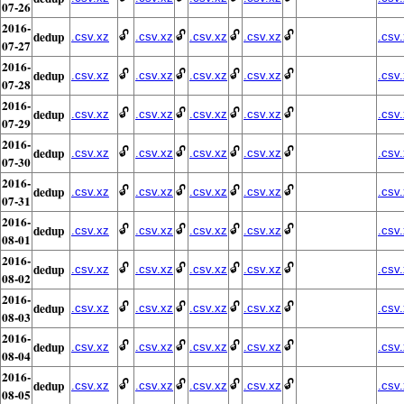
07-26
2016-
dedup
🔓
🔓
🔓
🔓
.csv.xz
.csv.xz
.csv.xz
.csv.xz
.csv
07-27
2016-
dedup
🔓
🔓
🔓
🔓
.csv.xz
.csv.xz
.csv.xz
.csv.xz
.csv
07-28
2016-
dedup
🔓
🔓
🔓
🔓
.csv.xz
.csv.xz
.csv.xz
.csv.xz
.csv
07-29
2016-
dedup
🔓
🔓
🔓
🔓
.csv.xz
.csv.xz
.csv.xz
.csv.xz
.csv
07-30
2016-
dedup
🔓
🔓
🔓
🔓
.csv.xz
.csv.xz
.csv.xz
.csv.xz
.csv
07-31
2016-
dedup
🔓
🔓
🔓
🔓
.csv.xz
.csv.xz
.csv.xz
.csv.xz
.csv
08-01
2016-
dedup
🔓
🔓
🔓
🔓
.csv.xz
.csv.xz
.csv.xz
.csv.xz
.csv
08-02
2016-
dedup
🔓
🔓
🔓
🔓
.csv.xz
.csv.xz
.csv.xz
.csv.xz
.csv
08-03
2016-
dedup
🔓
🔓
🔓
🔓
.csv.xz
.csv.xz
.csv.xz
.csv.xz
.csv
08-04
2016-
dedup
🔓
🔓
🔓
🔓
.csv.xz
.csv.xz
.csv.xz
.csv.xz
.csv
08-05