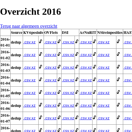
Overzicht 2016
Terug naar algemeen overzicht
Source
KV6posinfo
OVFiets
DSI
ArNuRIT
NStreinposities
HAF
2016-
dedup
🔓
🔓
🔓
🔓
🔓
.csv.xz
.csv.xz
.csv.xz
.csv.xz
.csv.xz
.csv
01-01
2016-
dedup
🔓
🔓
🔓
🔓
🔓
.csv.xz
.csv.xz
.csv.xz
.csv.xz
.csv.xz
.csv
01-02
2016-
dedup
🔓
🔓
🔓
🔓
🔓
.csv.xz
.csv.xz
.csv.xz
.csv.xz
.csv.xz
.csv
01-03
2016-
dedup
🔓
🔓
🔓
🔓
🔓
.csv.xz
.csv.xz
.csv.xz
.csv.xz
.csv.xz
.csv
01-04
2016-
dedup
🔓
🔓
🔓
🔓
🔓
.csv.xz
.csv.xz
.csv.xz
.csv.xz
.csv.xz
.csv
01-05
2016-
dedup
🔓
🔓
🔓
🔓
🔓
.csv.xz
.csv.xz
.csv.xz
.csv.xz
.csv.xz
.csv
01-06
2016-
dedup
🔓
🔓
🔓
🔓
🔓
.csv.xz
.csv.xz
.csv.xz
.csv.xz
.csv.xz
.csv
01-07
2016-
dedup
🔓
🔓
🔓
🔓
🔓
.csv.xz
.csv.xz
.csv.xz
.csv.xz
.csv.xz
.csv