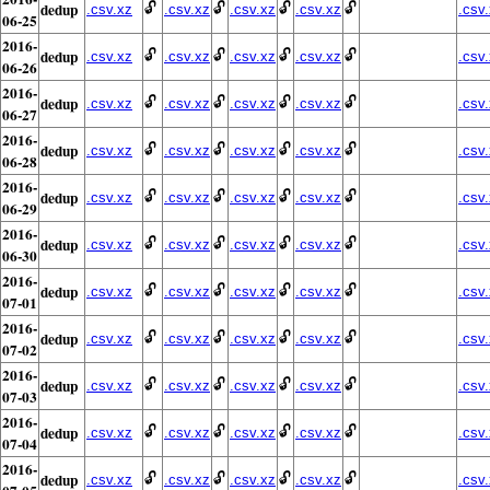
dedup
🔓
🔓
🔓
🔓
.csv.xz
.csv.xz
.csv.xz
.csv.xz
.csv
06-25
2016-
dedup
🔓
🔓
🔓
🔓
.csv.xz
.csv.xz
.csv.xz
.csv.xz
.csv
06-26
2016-
dedup
🔓
🔓
🔓
🔓
.csv.xz
.csv.xz
.csv.xz
.csv.xz
.csv
06-27
2016-
dedup
🔓
🔓
🔓
🔓
.csv.xz
.csv.xz
.csv.xz
.csv.xz
.csv
06-28
2016-
dedup
🔓
🔓
🔓
🔓
.csv.xz
.csv.xz
.csv.xz
.csv.xz
.csv
06-29
2016-
dedup
🔓
🔓
🔓
🔓
.csv.xz
.csv.xz
.csv.xz
.csv.xz
.csv
06-30
2016-
dedup
🔓
🔓
🔓
🔓
.csv.xz
.csv.xz
.csv.xz
.csv.xz
.csv
07-01
2016-
dedup
🔓
🔓
🔓
🔓
.csv.xz
.csv.xz
.csv.xz
.csv.xz
.csv
07-02
2016-
dedup
🔓
🔓
🔓
🔓
.csv.xz
.csv.xz
.csv.xz
.csv.xz
.csv
07-03
2016-
dedup
🔓
🔓
🔓
🔓
.csv.xz
.csv.xz
.csv.xz
.csv.xz
.csv
07-04
2016-
dedup
🔓
🔓
🔓
🔓
.csv.xz
.csv.xz
.csv.xz
.csv.xz
.csv