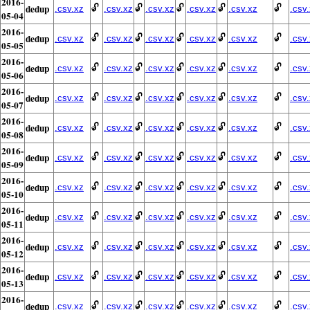
2016-
dedup
🔓
🔓
🔓
🔓
🔓
.csv.xz
.csv.xz
.csv.xz
.csv.xz
.csv.xz
.csv
05-04
2016-
dedup
🔓
🔓
🔓
🔓
🔓
.csv.xz
.csv.xz
.csv.xz
.csv.xz
.csv.xz
.csv
05-05
2016-
dedup
🔓
🔓
🔓
🔓
🔓
.csv.xz
.csv.xz
.csv.xz
.csv.xz
.csv.xz
.csv
05-06
2016-
dedup
🔓
🔓
🔓
🔓
🔓
.csv.xz
.csv.xz
.csv.xz
.csv.xz
.csv.xz
.csv
05-07
2016-
dedup
🔓
🔓
🔓
🔓
🔓
.csv.xz
.csv.xz
.csv.xz
.csv.xz
.csv.xz
.csv
05-08
2016-
dedup
🔓
🔓
🔓
🔓
🔓
.csv.xz
.csv.xz
.csv.xz
.csv.xz
.csv.xz
.csv
05-09
2016-
dedup
🔓
🔓
🔓
🔓
🔓
.csv.xz
.csv.xz
.csv.xz
.csv.xz
.csv.xz
.csv
05-10
2016-
dedup
🔓
🔓
🔓
🔓
🔓
.csv.xz
.csv.xz
.csv.xz
.csv.xz
.csv.xz
.csv
05-11
2016-
dedup
🔓
🔓
🔓
🔓
🔓
.csv.xz
.csv.xz
.csv.xz
.csv.xz
.csv.xz
.csv
05-12
2016-
dedup
🔓
🔓
🔓
🔓
🔓
.csv.xz
.csv.xz
.csv.xz
.csv.xz
.csv.xz
.csv
05-13
2016-
dedup
🔓
🔓
🔓
🔓
🔓
.csv.xz
.csv.xz
.csv.xz
.csv.xz
.csv.xz
.csv