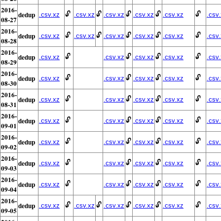
2016-
dedup
🔓
🔓
🔓
🔓
🔓
.csv.xz
.csv.xz
.csv.xz
.csv.xz
.csv.xz
.csv
08-27
2016-
dedup
🔓
🔓
🔓
🔓
🔓
.csv.xz
.csv.xz
.csv.xz
.csv.xz
.csv.xz
.csv
08-28
2016-
dedup
🔓
🔓
🔓
🔓
.csv.xz
.csv.xz
.csv.xz
.csv.xz
.csv
08-29
2016-
dedup
🔓
🔓
🔓
🔓
.csv.xz
.csv.xz
.csv.xz
.csv.xz
.csv
08-30
2016-
dedup
🔓
🔓
🔓
🔓
.csv.xz
.csv.xz
.csv.xz
.csv.xz
.csv
08-31
2016-
dedup
🔓
🔓
🔓
🔓
.csv.xz
.csv.xz
.csv.xz
.csv.xz
.csv
09-01
2016-
dedup
🔓
🔓
🔓
🔓
.csv.xz
.csv.xz
.csv.xz
.csv.xz
.csv
09-02
2016-
dedup
🔓
🔓
🔓
🔓
.csv.xz
.csv.xz
.csv.xz
.csv.xz
.csv
09-03
2016-
dedup
🔓
🔓
🔓
🔓
.csv.xz
.csv.xz
.csv.xz
.csv.xz
.csv
09-04
2016-
dedup
🔓
🔓
🔓
🔓
🔓
.csv.xz
.csv.xz
.csv.xz
.csv.xz
.csv.xz
.csv
09-05