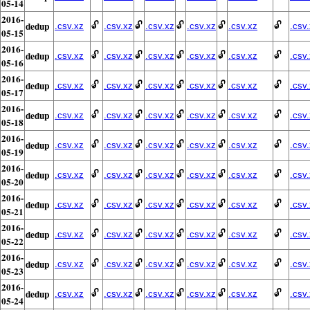
05-14
2016-
dedup
🔓
🔓
🔓
🔓
🔓
.csv.xz
.csv.xz
.csv.xz
.csv.xz
.csv.xz
.csv
05-15
2016-
dedup
🔓
🔓
🔓
🔓
🔓
.csv.xz
.csv.xz
.csv.xz
.csv.xz
.csv.xz
.csv
05-16
2016-
dedup
🔓
🔓
🔓
🔓
🔓
.csv.xz
.csv.xz
.csv.xz
.csv.xz
.csv.xz
.csv
05-17
2016-
dedup
🔓
🔓
🔓
🔓
🔓
.csv.xz
.csv.xz
.csv.xz
.csv.xz
.csv.xz
.csv
05-18
2016-
dedup
🔓
🔓
🔓
🔓
🔓
.csv.xz
.csv.xz
.csv.xz
.csv.xz
.csv.xz
.csv
05-19
2016-
dedup
🔓
🔓
🔓
🔓
🔓
.csv.xz
.csv.xz
.csv.xz
.csv.xz
.csv.xz
.csv
05-20
2016-
dedup
🔓
🔓
🔓
🔓
🔓
.csv.xz
.csv.xz
.csv.xz
.csv.xz
.csv.xz
.csv
05-21
2016-
dedup
🔓
🔓
🔓
🔓
🔓
.csv.xz
.csv.xz
.csv.xz
.csv.xz
.csv.xz
.csv
05-22
2016-
dedup
🔓
🔓
🔓
🔓
🔓
.csv.xz
.csv.xz
.csv.xz
.csv.xz
.csv.xz
.csv
05-23
2016-
dedup
🔓
🔓
🔓
🔓
🔓
.csv.xz
.csv.xz
.csv.xz
.csv.xz
.csv.xz
.csv
05-24