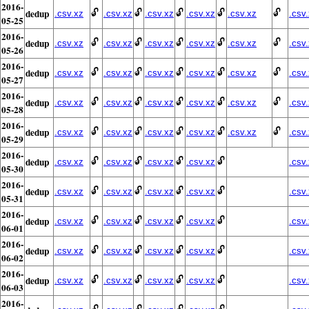
2016-
dedup
🔓
🔓
🔓
🔓
🔓
.csv.xz
.csv.xz
.csv.xz
.csv.xz
.csv.xz
.csv
05-25
2016-
dedup
🔓
🔓
🔓
🔓
🔓
.csv.xz
.csv.xz
.csv.xz
.csv.xz
.csv.xz
.csv
05-26
2016-
dedup
🔓
🔓
🔓
🔓
🔓
.csv.xz
.csv.xz
.csv.xz
.csv.xz
.csv.xz
.csv
05-27
2016-
dedup
🔓
🔓
🔓
🔓
🔓
.csv.xz
.csv.xz
.csv.xz
.csv.xz
.csv.xz
.csv
05-28
2016-
dedup
🔓
🔓
🔓
🔓
🔓
.csv.xz
.csv.xz
.csv.xz
.csv.xz
.csv.xz
.csv
05-29
2016-
dedup
🔓
🔓
🔓
🔓
.csv.xz
.csv.xz
.csv.xz
.csv.xz
.csv
05-30
2016-
dedup
🔓
🔓
🔓
🔓
.csv.xz
.csv.xz
.csv.xz
.csv.xz
.csv
05-31
2016-
dedup
🔓
🔓
🔓
🔓
.csv.xz
.csv.xz
.csv.xz
.csv.xz
.csv
06-01
2016-
dedup
🔓
🔓
🔓
🔓
.csv.xz
.csv.xz
.csv.xz
.csv.xz
.csv
06-02
2016-
dedup
🔓
🔓
🔓
🔓
.csv.xz
.csv.xz
.csv.xz
.csv.xz
.csv
06-03
2016-