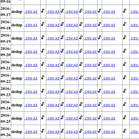
09-16
2016-
dedup
🔓
🔓
🔓
🔓
🔓
.csv.xz
.csv.xz
.csv.xz
.csv.xz
.csv.xz
.csv
09-17
2016-
dedup
🔓
🔓
🔓
🔓
🔓
.csv.xz
.csv.xz
.csv.xz
.csv.xz
.csv.xz
.csv
09-18
2016-
dedup
🔓
🔓
🔓
🔓
🔓
.csv.xz
.csv.xz
.csv.xz
.csv.xz
.csv.xz
.csv
09-19
2016-
dedup
🔓
🔓
🔓
🔓
🔓
.csv.xz
.csv.xz
.csv.xz
.csv.xz
.csv.xz
.csv
09-20
2016-
dedup
🔓
🔓
🔓
🔓
🔓
.csv.xz
.csv.xz
.csv.xz
.csv.xz
.csv.xz
.csv
09-21
2016-
dedup
🔓
🔓
🔓
🔓
🔓
.csv.xz
.csv.xz
.csv.xz
.csv.xz
.csv.xz
.csv
09-22
2016-
dedup
🔓
🔓
🔓
🔓
🔓
.csv.xz
.csv.xz
.csv.xz
.csv.xz
.csv.xz
.csv
09-23
2016-
dedup
🔓
🔓
🔓
🔓
🔓
.csv.xz
.csv.xz
.csv.xz
.csv.xz
.csv.xz
.csv
09-24
2016-
dedup
🔓
🔓
🔓
🔓
🔓
.csv.xz
.csv.xz
.csv.xz
.csv.xz
.csv.xz
.csv
09-25
2016-
dedup
🔓
🔓
🔓
🔓
🔓
.csv.xz
.csv.xz
.csv.xz
.csv.xz
.csv.xz
.csv
09-26