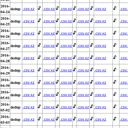
2016-
dedup
🔓
🔓
🔓
🔓
🔓
.csv.xz
.csv.xz
.csv.xz
.csv.xz
.csv.xz
.csv
04-24
2016-
dedup
🔓
🔓
🔓
🔓
🔓
.csv.xz
.csv.xz
.csv.xz
.csv.xz
.csv.xz
.csv
04-25
2016-
dedup
🔓
🔓
🔓
🔓
🔓
.csv.xz
.csv.xz
.csv.xz
.csv.xz
.csv.xz
.csv
04-26
2016-
dedup
🔓
🔓
🔓
🔓
🔓
.csv.xz
.csv.xz
.csv.xz
.csv.xz
.csv.xz
.csv
04-27
2016-
dedup
🔓
🔓
🔓
🔓
🔓
.csv.xz
.csv.xz
.csv.xz
.csv.xz
.csv.xz
.csv
04-28
2016-
dedup
🔓
🔓
🔓
🔓
🔓
.csv.xz
.csv.xz
.csv.xz
.csv.xz
.csv.xz
.csv
04-29
2016-
dedup
🔓
🔓
🔓
🔓
🔓
.csv.xz
.csv.xz
.csv.xz
.csv.xz
.csv.xz
.csv
04-30
2016-
dedup
🔓
🔓
🔓
🔓
🔓
.csv.xz
.csv.xz
.csv.xz
.csv.xz
.csv.xz
.csv
05-01
2016-
dedup
🔓
🔓
🔓
🔓
🔓
.csv.xz
.csv.xz
.csv.xz
.csv.xz
.csv.xz
.csv
05-02
2016-
dedup
🔓
🔓
🔓
🔓
🔓
.csv.xz
.csv.xz
.csv.xz
.csv.xz
.csv.xz
.csv
05-03