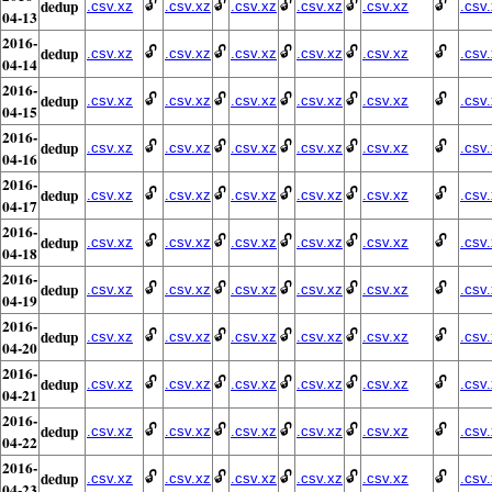
dedup
🔓
🔓
🔓
🔓
🔓
.csv.xz
.csv.xz
.csv.xz
.csv.xz
.csv.xz
.csv
04-13
2016-
dedup
🔓
🔓
🔓
🔓
🔓
.csv.xz
.csv.xz
.csv.xz
.csv.xz
.csv.xz
.csv
04-14
2016-
dedup
🔓
🔓
🔓
🔓
🔓
.csv.xz
.csv.xz
.csv.xz
.csv.xz
.csv.xz
.csv
04-15
2016-
dedup
🔓
🔓
🔓
🔓
🔓
.csv.xz
.csv.xz
.csv.xz
.csv.xz
.csv.xz
.csv
04-16
2016-
dedup
🔓
🔓
🔓
🔓
🔓
.csv.xz
.csv.xz
.csv.xz
.csv.xz
.csv.xz
.csv
04-17
2016-
dedup
🔓
🔓
🔓
🔓
🔓
.csv.xz
.csv.xz
.csv.xz
.csv.xz
.csv.xz
.csv
04-18
2016-
dedup
🔓
🔓
🔓
🔓
🔓
.csv.xz
.csv.xz
.csv.xz
.csv.xz
.csv.xz
.csv
04-19
2016-
dedup
🔓
🔓
🔓
🔓
🔓
.csv.xz
.csv.xz
.csv.xz
.csv.xz
.csv.xz
.csv
04-20
2016-
dedup
🔓
🔓
🔓
🔓
🔓
.csv.xz
.csv.xz
.csv.xz
.csv.xz
.csv.xz
.csv
04-21
2016-
dedup
🔓
🔓
🔓
🔓
🔓
.csv.xz
.csv.xz
.csv.xz
.csv.xz
.csv.xz
.csv
04-22
2016-
dedup
🔓
🔓
🔓
🔓
🔓
.csv.xz
.csv.xz
.csv.xz
.csv.xz
.csv.xz
.csv
04-23