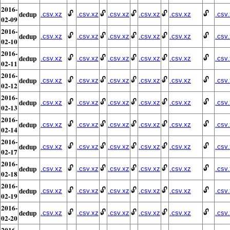
2016-
dedup
🔓
🔓
🔓
🔓
🔓
.csv.xz
.csv.xz
.csv.xz
.csv.xz
.csv.xz
.csv
02-09
2016-
dedup
🔓
🔓
🔓
🔓
🔓
.csv.xz
.csv.xz
.csv.xz
.csv.xz
.csv.xz
.csv
02-10
2016-
dedup
🔓
🔓
🔓
🔓
🔓
.csv.xz
.csv.xz
.csv.xz
.csv.xz
.csv.xz
.csv
02-11
2016-
dedup
🔓
🔓
🔓
🔓
🔓
.csv.xz
.csv.xz
.csv.xz
.csv.xz
.csv.xz
.csv
02-12
2016-
dedup
🔓
🔓
🔓
🔓
🔓
.csv.xz
.csv.xz
.csv.xz
.csv.xz
.csv.xz
.csv
02-13
2016-
dedup
🔓
🔓
🔓
🔓
🔓
.csv.xz
.csv.xz
.csv.xz
.csv.xz
.csv.xz
.csv
02-14
2016-
dedup
🔓
🔓
🔓
🔓
🔓
.csv.xz
.csv.xz
.csv.xz
.csv.xz
.csv.xz
.csv
02-17
2016-
dedup
🔓
🔓
🔓
🔓
🔓
.csv.xz
.csv.xz
.csv.xz
.csv.xz
.csv.xz
.csv
02-18
2016-
dedup
🔓
🔓
🔓
🔓
🔓
.csv.xz
.csv.xz
.csv.xz
.csv.xz
.csv.xz
.csv
02-19
2016-
dedup
🔓
🔓
🔓
🔓
🔓
.csv.xz
.csv.xz
.csv.xz
.csv.xz
.csv.xz
.csv
02-20
2016-