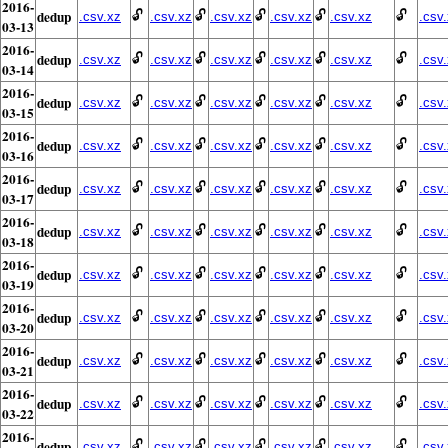
2016-
dedup
🔓
🔓
🔓
🔓
🔓
.csv.xz
.csv.xz
.csv.xz
.csv.xz
.csv.xz
.csv
03-13
2016-
dedup
🔓
🔓
🔓
🔓
🔓
.csv.xz
.csv.xz
.csv.xz
.csv.xz
.csv.xz
.csv
03-14
2016-
dedup
🔓
🔓
🔓
🔓
🔓
.csv.xz
.csv.xz
.csv.xz
.csv.xz
.csv.xz
.csv
03-15
2016-
dedup
🔓
🔓
🔓
🔓
🔓
.csv.xz
.csv.xz
.csv.xz
.csv.xz
.csv.xz
.csv
03-16
2016-
dedup
🔓
🔓
🔓
🔓
🔓
.csv.xz
.csv.xz
.csv.xz
.csv.xz
.csv.xz
.csv
03-17
2016-
dedup
🔓
🔓
🔓
🔓
🔓
.csv.xz
.csv.xz
.csv.xz
.csv.xz
.csv.xz
.csv
03-18
2016-
dedup
🔓
🔓
🔓
🔓
🔓
.csv.xz
.csv.xz
.csv.xz
.csv.xz
.csv.xz
.csv
03-19
2016-
dedup
🔓
🔓
🔓
🔓
🔓
.csv.xz
.csv.xz
.csv.xz
.csv.xz
.csv.xz
.csv
03-20
2016-
dedup
🔓
🔓
🔓
🔓
🔓
.csv.xz
.csv.xz
.csv.xz
.csv.xz
.csv.xz
.csv
03-21
2016-
dedup
🔓
🔓
🔓
🔓
🔓
.csv.xz
.csv.xz
.csv.xz
.csv.xz
.csv.xz
.csv
03-22
2016-
dedup
🔓
🔓
🔓
🔓
🔓
.csv.xz
.csv.xz
.csv.xz
.csv.xz
.csv.xz
.csv