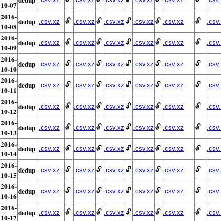
dedup
.csv.xz
.csv.xz
.csv.xz
.csv.xz
.csv.xz
.csv
10-07
2016-
dedup
🔓
🔓
🔓
🔓
🔓
.csv.xz
.csv.xz
.csv.xz
.csv.xz
.csv.xz
.csv
10-08
2016-
dedup
🔓
🔓
🔓
🔓
🔓
.csv.xz
.csv.xz
.csv.xz
.csv.xz
.csv.xz
.csv
10-09
2016-
dedup
🔓
🔓
🔓
🔓
🔓
.csv.xz
.csv.xz
.csv.xz
.csv.xz
.csv.xz
.csv
10-10
2016-
dedup
🔓
🔓
🔓
🔓
🔓
.csv.xz
.csv.xz
.csv.xz
.csv.xz
.csv.xz
.csv
10-11
2016-
dedup
🔓
🔓
🔓
🔓
🔓
.csv.xz
.csv.xz
.csv.xz
.csv.xz
.csv.xz
.csv
10-12
2016-
dedup
🔓
🔓
🔓
🔓
🔓
.csv.xz
.csv.xz
.csv.xz
.csv.xz
.csv.xz
.csv
10-13
2016-
dedup
🔓
🔓
🔓
🔓
🔓
.csv.xz
.csv.xz
.csv.xz
.csv.xz
.csv.xz
.csv
10-14
2016-
dedup
🔓
🔓
🔓
🔓
🔓
.csv.xz
.csv.xz
.csv.xz
.csv.xz
.csv.xz
.csv
10-15
2016-
dedup
🔓
🔓
🔓
🔓
🔓
.csv.xz
.csv.xz
.csv.xz
.csv.xz
.csv.xz
.csv
10-16
2016-
dedup
🔓
🔓
🔓
🔓
🔓
.csv.xz
.csv.xz
.csv.xz
.csv.xz
.csv.xz
.csv
10-17