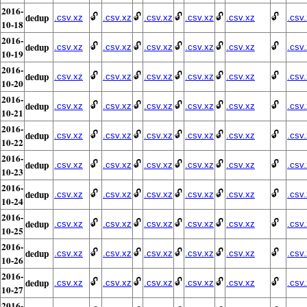
2016-
dedup
🔓
🔓
🔓
🔓
🔓
.csv.xz
.csv.xz
.csv.xz
.csv.xz
.csv.xz
.csv
10-18
2016-
dedup
🔓
🔓
🔓
🔓
🔓
.csv.xz
.csv.xz
.csv.xz
.csv.xz
.csv.xz
.csv
10-19
2016-
dedup
🔓
🔓
🔓
🔓
🔓
.csv.xz
.csv.xz
.csv.xz
.csv.xz
.csv.xz
.csv
10-20
2016-
dedup
🔓
🔓
🔓
🔓
🔓
.csv.xz
.csv.xz
.csv.xz
.csv.xz
.csv.xz
.csv
10-21
2016-
dedup
🔓
🔓
🔓
🔓
🔓
.csv.xz
.csv.xz
.csv.xz
.csv.xz
.csv.xz
.csv
10-22
2016-
dedup
🔓
🔓
🔓
🔓
🔓
.csv.xz
.csv.xz
.csv.xz
.csv.xz
.csv.xz
.csv
10-23
2016-
dedup
🔓
🔓
🔓
🔓
🔓
.csv.xz
.csv.xz
.csv.xz
.csv.xz
.csv.xz
.csv
10-24
2016-
dedup
🔓
🔓
🔓
🔓
🔓
.csv.xz
.csv.xz
.csv.xz
.csv.xz
.csv.xz
.csv
10-25
2016-
dedup
🔓
🔓
🔓
🔓
🔓
.csv.xz
.csv.xz
.csv.xz
.csv.xz
.csv.xz
.csv
10-26
2016-
dedup
🔓
🔓
🔓
🔓
🔓
.csv.xz
.csv.xz
.csv.xz
.csv.xz
.csv.xz
.csv
10-27
2016-