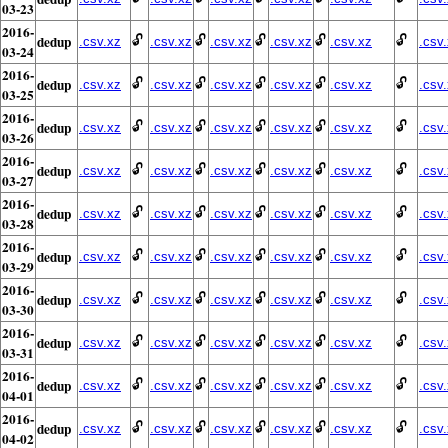
03-23
2016-
dedup
🔓
🔓
🔓
🔓
🔓
.csv.xz
.csv.xz
.csv.xz
.csv.xz
.csv.xz
.csv
03-24
2016-
dedup
🔓
🔓
🔓
🔓
🔓
.csv.xz
.csv.xz
.csv.xz
.csv.xz
.csv.xz
.csv
03-25
2016-
dedup
🔓
🔓
🔓
🔓
🔓
.csv.xz
.csv.xz
.csv.xz
.csv.xz
.csv.xz
.csv
03-26
2016-
dedup
🔓
🔓
🔓
🔓
🔓
.csv.xz
.csv.xz
.csv.xz
.csv.xz
.csv.xz
.csv
03-27
2016-
dedup
🔓
🔓
🔓
🔓
🔓
.csv.xz
.csv.xz
.csv.xz
.csv.xz
.csv.xz
.csv
03-28
2016-
dedup
🔓
🔓
🔓
🔓
🔓
.csv.xz
.csv.xz
.csv.xz
.csv.xz
.csv.xz
.csv
03-29
2016-
dedup
🔓
🔓
🔓
🔓
🔓
.csv.xz
.csv.xz
.csv.xz
.csv.xz
.csv.xz
.csv
03-30
2016-
dedup
🔓
🔓
🔓
🔓
🔓
.csv.xz
.csv.xz
.csv.xz
.csv.xz
.csv.xz
.csv
03-31
2016-
dedup
🔓
🔓
🔓
🔓
🔓
.csv.xz
.csv.xz
.csv.xz
.csv.xz
.csv.xz
.csv
04-01
2016-
dedup
🔓
🔓
🔓
🔓
🔓
.csv.xz
.csv.xz
.csv.xz
.csv.xz
.csv.xz
.csv
04-02