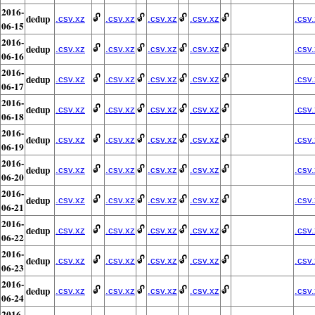
2016-
dedup
🔓
🔓
🔓
🔓
.csv.xz
.csv.xz
.csv.xz
.csv.xz
.csv
06-15
2016-
dedup
🔓
🔓
🔓
🔓
.csv.xz
.csv.xz
.csv.xz
.csv.xz
.csv
06-16
2016-
dedup
🔓
🔓
🔓
🔓
.csv.xz
.csv.xz
.csv.xz
.csv.xz
.csv
06-17
2016-
dedup
🔓
🔓
🔓
🔓
.csv.xz
.csv.xz
.csv.xz
.csv.xz
.csv
06-18
2016-
dedup
🔓
🔓
🔓
🔓
.csv.xz
.csv.xz
.csv.xz
.csv.xz
.csv
06-19
2016-
dedup
🔓
🔓
🔓
🔓
.csv.xz
.csv.xz
.csv.xz
.csv.xz
.csv
06-20
2016-
dedup
🔓
🔓
🔓
🔓
.csv.xz
.csv.xz
.csv.xz
.csv.xz
.csv
06-21
2016-
dedup
🔓
🔓
🔓
🔓
.csv.xz
.csv.xz
.csv.xz
.csv.xz
.csv
06-22
2016-
dedup
🔓
🔓
🔓
🔓
.csv.xz
.csv.xz
.csv.xz
.csv.xz
.csv
06-23
2016-
dedup
🔓
🔓
🔓
🔓
.csv.xz
.csv.xz
.csv.xz
.csv.xz
.csv
06-24
2016-