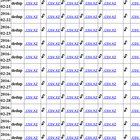
dedup
🔓
🔓
🔓
🔓
🔓
.csv.xz
.csv.xz
.csv.xz
.csv.xz
.csv.xz
.csv
02-21
2016-
dedup
🔓
🔓
🔓
🔓
🔓
.csv.xz
.csv.xz
.csv.xz
.csv.xz
.csv.xz
.csv
02-22
2016-
dedup
🔓
🔓
🔓
🔓
🔓
.csv.xz
.csv.xz
.csv.xz
.csv.xz
.csv.xz
.csv
02-23
2016-
dedup
🔓
🔓
🔓
🔓
🔓
.csv.xz
.csv.xz
.csv.xz
.csv.xz
.csv.xz
.csv
02-24
2016-
dedup
🔓
🔓
🔓
🔓
🔓
.csv.xz
.csv.xz
.csv.xz
.csv.xz
.csv.xz
.csv
02-25
2016-
dedup
🔓
🔓
🔓
🔓
🔓
.csv.xz
.csv.xz
.csv.xz
.csv.xz
.csv.xz
.csv
02-26
2016-
dedup
🔓
🔓
🔓
🔓
🔓
.csv.xz
.csv.xz
.csv.xz
.csv.xz
.csv.xz
.csv
02-27
2016-
dedup
🔓
🔓
🔓
🔓
🔓
.csv.xz
.csv.xz
.csv.xz
.csv.xz
.csv.xz
.csv
02-28
2016-
dedup
🔓
🔓
🔓
🔓
🔓
.csv.xz
.csv.xz
.csv.xz
.csv.xz
.csv.xz
.csv
02-29
2016-
dedup
🔓
🔓
🔓
🔓
🔓
.csv.xz
.csv.xz
.csv.xz
.csv.xz
.csv.xz
.csv
03-01
2016-
dedup
🔓
🔓
🔓
🔓
🔓
.csv.xz
.csv.xz
.csv.xz
.csv.xz
.csv.xz
.csv