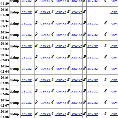
dedup
🔓
🔓
🔓
🔓
🔓
.csv.xz
.csv.xz
.csv.xz
.csv.xz
.csv.xz
.csv
01-29
2016-
dedup
🔓
🔓
🔓
🔓
.csv.xz
.csv.xz
.csv.xz
.csv.xz
.csv
01-30
2016-
dedup
🔓
🔓
🔓
🔓
🔓
.csv.xz
.csv.xz
.csv.xz
.csv.xz
.csv.xz
.csv
01-31
2016-
dedup
🔓
🔓
🔓
🔓
🔓
.csv.xz
.csv.xz
.csv.xz
.csv.xz
.csv.xz
.csv
02-01
2016-
dedup
🔓
🔓
🔓
🔓
🔓
.csv.xz
.csv.xz
.csv.xz
.csv.xz
.csv.xz
.csv
02-02
2016-
dedup
🔓
🔓
🔓
🔓
🔓
.csv.xz
.csv.xz
.csv.xz
.csv.xz
.csv.xz
.csv
02-03
2016-
dedup
🔓
🔓
🔓
🔓
🔓
.csv.xz
.csv.xz
.csv.xz
.csv.xz
.csv.xz
.csv
02-04
2016-
dedup
🔓
🔓
🔓
🔓
🔓
.csv.xz
.csv.xz
.csv.xz
.csv.xz
.csv.xz
.csv
02-05
2016-
dedup
🔓
🔓
🔓
🔓
🔓
.csv.xz
.csv.xz
.csv.xz
.csv.xz
.csv.xz
.csv
02-06
2016-
dedup
🔓
🔓
🔓
🔓
🔓
.csv.xz
.csv.xz
.csv.xz
.csv.xz
.csv.xz
.csv
02-07
2016-
dedup
🔓
🔓
🔓
🔓
🔓
.csv.xz
.csv.xz
.csv.xz
.csv.xz
.csv.xz
.csv
02-08