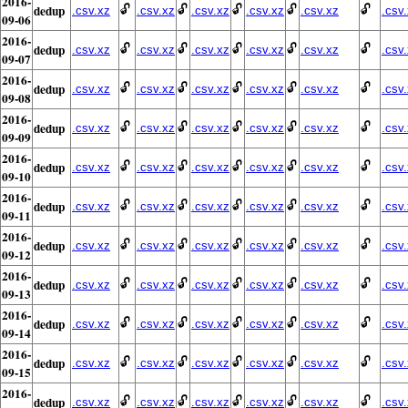
2016-
dedup
🔓
🔓
🔓
🔓
🔓
.csv.xz
.csv.xz
.csv.xz
.csv.xz
.csv.xz
.csv
09-06
2016-
dedup
🔓
🔓
🔓
🔓
🔓
.csv.xz
.csv.xz
.csv.xz
.csv.xz
.csv.xz
.csv
09-07
2016-
dedup
🔓
🔓
🔓
🔓
🔓
.csv.xz
.csv.xz
.csv.xz
.csv.xz
.csv.xz
.csv
09-08
2016-
dedup
🔓
🔓
🔓
🔓
🔓
.csv.xz
.csv.xz
.csv.xz
.csv.xz
.csv.xz
.csv
09-09
2016-
dedup
🔓
🔓
🔓
🔓
🔓
.csv.xz
.csv.xz
.csv.xz
.csv.xz
.csv.xz
.csv
09-10
2016-
dedup
🔓
🔓
🔓
🔓
🔓
.csv.xz
.csv.xz
.csv.xz
.csv.xz
.csv.xz
.csv
09-11
2016-
dedup
🔓
🔓
🔓
🔓
🔓
.csv.xz
.csv.xz
.csv.xz
.csv.xz
.csv.xz
.csv
09-12
2016-
dedup
🔓
🔓
🔓
🔓
🔓
.csv.xz
.csv.xz
.csv.xz
.csv.xz
.csv.xz
.csv
09-13
2016-
dedup
🔓
🔓
🔓
🔓
🔓
.csv.xz
.csv.xz
.csv.xz
.csv.xz
.csv.xz
.csv
09-14
2016-
dedup
🔓
🔓
🔓
🔓
🔓
.csv.xz
.csv.xz
.csv.xz
.csv.xz
.csv.xz
.csv
09-15
2016-
dedup
🔓
🔓
🔓
🔓
🔓
.csv.xz
.csv.xz
.csv.xz
.csv.xz
.csv.xz
.csv