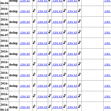
dedup
🔓
🔓
🔓
🔓
.csv.xz
.csv.xz
.csv.xz
.csv.xz
.csv
06-04
2016-
dedup
🔓
🔓
🔓
🔓
.csv.xz
.csv.xz
.csv.xz
.csv.xz
.csv
06-05
2016-
dedup
🔓
🔓
🔓
🔓
.csv.xz
.csv.xz
.csv.xz
.csv.xz
.csv
06-06
2016-
dedup
🔓
🔓
🔓
🔓
.csv.xz
.csv.xz
.csv.xz
.csv.xz
.csv
06-07
2016-
dedup
🔓
🔓
🔓
🔓
.csv.xz
.csv.xz
.csv.xz
.csv.xz
.csv
06-08
2016-
dedup
🔓
🔓
🔓
🔓
.csv.xz
.csv.xz
.csv.xz
.csv.xz
.csv
06-09
2016-
dedup
🔓
🔓
🔓
🔓
.csv.xz
.csv.xz
.csv.xz
.csv.xz
.csv
06-10
2016-
dedup
🔓
🔓
🔓
🔓
.csv.xz
.csv.xz
.csv.xz
.csv.xz
.csv
06-11
2016-
dedup
🔓
🔓
🔓
🔓
.csv.xz
.csv.xz
.csv.xz
.csv.xz
.csv
06-12
2016-
dedup
🔓
🔓
🔓
🔓
.csv.xz
.csv.xz
.csv.xz
.csv.xz
.csv
06-13
2016-
dedup
🔓
🔓
🔓
🔓
.csv.xz
.csv.xz
.csv.xz
.csv.xz
.csv
06-14