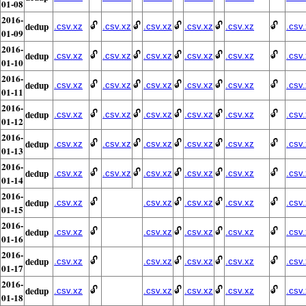
01-08
2016-
dedup
🔓
🔓
🔓
🔓
🔓
.csv.xz
.csv.xz
.csv.xz
.csv.xz
.csv.xz
.csv
01-09
2016-
dedup
🔓
🔓
🔓
🔓
🔓
.csv.xz
.csv.xz
.csv.xz
.csv.xz
.csv.xz
.csv
01-10
2016-
dedup
🔓
🔓
🔓
🔓
🔓
.csv.xz
.csv.xz
.csv.xz
.csv.xz
.csv.xz
.csv
01-11
2016-
dedup
🔓
🔓
🔓
🔓
🔓
.csv.xz
.csv.xz
.csv.xz
.csv.xz
.csv.xz
.csv
01-12
2016-
dedup
🔓
🔓
🔓
🔓
🔓
.csv.xz
.csv.xz
.csv.xz
.csv.xz
.csv.xz
.csv
01-13
2016-
dedup
🔓
🔓
🔓
🔓
🔓
.csv.xz
.csv.xz
.csv.xz
.csv.xz
.csv.xz
.csv
01-14
2016-
dedup
🔓
🔓
🔓
🔓
.csv.xz
.csv.xz
.csv.xz
.csv.xz
.csv
01-15
2016-
dedup
🔓
🔓
🔓
🔓
.csv.xz
.csv.xz
.csv.xz
.csv.xz
.csv
01-16
2016-
dedup
🔓
🔓
🔓
🔓
.csv.xz
.csv.xz
.csv.xz
.csv.xz
.csv
01-17
2016-
dedup
🔓
🔓
🔓
🔓
.csv.xz
.csv.xz
.csv.xz
.csv.xz
.csv
01-18