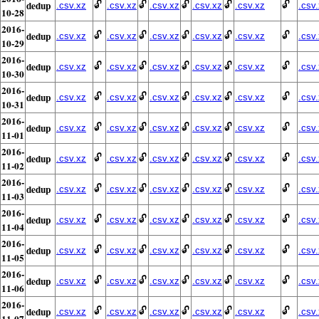
dedup
🔓
🔓
🔓
🔓
🔓
.csv.xz
.csv.xz
.csv.xz
.csv.xz
.csv.xz
.csv
10-28
2016-
dedup
🔓
🔓
🔓
🔓
🔓
.csv.xz
.csv.xz
.csv.xz
.csv.xz
.csv.xz
.csv
10-29
2016-
dedup
🔓
🔓
🔓
🔓
🔓
.csv.xz
.csv.xz
.csv.xz
.csv.xz
.csv.xz
.csv
10-30
2016-
dedup
🔓
🔓
🔓
🔓
🔓
.csv.xz
.csv.xz
.csv.xz
.csv.xz
.csv.xz
.csv
10-31
2016-
dedup
🔓
🔓
🔓
🔓
🔓
.csv.xz
.csv.xz
.csv.xz
.csv.xz
.csv.xz
.csv
11-01
2016-
dedup
🔓
🔓
🔓
🔓
🔓
.csv.xz
.csv.xz
.csv.xz
.csv.xz
.csv.xz
.csv
11-02
2016-
dedup
🔓
🔓
🔓
🔓
🔓
.csv.xz
.csv.xz
.csv.xz
.csv.xz
.csv.xz
.csv
11-03
2016-
dedup
🔓
🔓
🔓
🔓
🔓
.csv.xz
.csv.xz
.csv.xz
.csv.xz
.csv.xz
.csv
11-04
2016-
dedup
🔓
🔓
🔓
🔓
🔓
.csv.xz
.csv.xz
.csv.xz
.csv.xz
.csv.xz
.csv
11-05
2016-
dedup
🔓
🔓
🔓
🔓
🔓
.csv.xz
.csv.xz
.csv.xz
.csv.xz
.csv.xz
.csv
11-06
2016-
dedup
🔓
🔓
🔓
🔓
🔓
.csv.xz
.csv.xz
.csv.xz
.csv.xz
.csv.xz
.csv
11-07