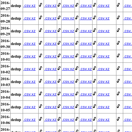
2016-
dedup
🔓
🔓
🔓
🔓
🔓
.csv.xz
.csv.xz
.csv.xz
.csv.xz
.csv.xz
.csv
09-27
2016-
dedup
🔓
🔓
🔓
🔓
🔓
.csv.xz
.csv.xz
.csv.xz
.csv.xz
.csv.xz
.csv
09-28
2016-
dedup
🔓
🔓
🔓
🔓
🔓
.csv.xz
.csv.xz
.csv.xz
.csv.xz
.csv.xz
.csv
09-29
2016-
dedup
🔓
🔓
🔓
🔓
🔓
.csv.xz
.csv.xz
.csv.xz
.csv.xz
.csv.xz
.csv
09-30
2016-
dedup
🔓
🔓
🔓
🔓
🔓
.csv.xz
.csv.xz
.csv.xz
.csv.xz
.csv.xz
.csv
10-01
2016-
dedup
🔓
🔓
🔓
🔓
🔓
.csv.xz
.csv.xz
.csv.xz
.csv.xz
.csv.xz
.csv
10-02
2016-
dedup
🔓
🔓
🔓
🔓
🔓
.csv.xz
.csv.xz
.csv.xz
.csv.xz
.csv.xz
.csv
10-03
2016-
dedup
🔓
🔓
🔓
🔓
🔓
.csv.xz
.csv.xz
.csv.xz
.csv.xz
.csv.xz
.csv
10-04
2016-
dedup
🔓
🔓
🔓
🔓
🔓
.csv.xz
.csv.xz
.csv.xz
.csv.xz
.csv.xz
.csv
10-05
2016-
dedup
🔓
🔓
🔓
🔓
🔓
.csv.xz
.csv.xz
.csv.xz
.csv.xz
.csv.xz
.csv
10-06
2016-
🔓
🔓
🔓
🔓
🔓