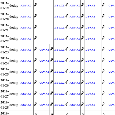
2016-
dedup
🔓
🔓
🔓
🔓
.csv.xz
.csv.xz
.csv.xz
.csv.xz
.csv
01-19
2016-
dedup
🔓
🔓
🔓
🔓
.csv.xz
.csv.xz
.csv.xz
.csv.xz
.csv
01-20
2016-
dedup
🔓
🔓
🔓
🔓
.csv.xz
.csv.xz
.csv.xz
.csv.xz
.csv
01-21
2016-
dedup
🔓
🔓
🔓
🔓
.csv.xz
.csv.xz
.csv.xz
.csv.xz
.csv
01-22
2016-
dedup
🔓
🔓
🔓
🔓
🔓
.csv.xz
.csv.xz
.csv.xz
.csv.xz
.csv.xz
.csv
01-23
2016-
dedup
🔓
🔓
🔓
🔓
🔓
.csv.xz
.csv.xz
.csv.xz
.csv.xz
.csv.xz
.csv
01-24
2016-
dedup
🔓
🔓
🔓
🔓
🔓
.csv.xz
.csv.xz
.csv.xz
.csv.xz
.csv.xz
.csv
01-25
2016-
dedup
🔓
🔓
🔓
🔓
🔓
.csv.xz
.csv.xz
.csv.xz
.csv.xz
.csv.xz
.csv
01-26
2016-
dedup
🔓
🔓
🔓
🔓
🔓
.csv.xz
.csv.xz
.csv.xz
.csv.xz
.csv.xz
.csv
01-27
2016-
dedup
🔓
🔓
🔓
🔓
🔓
.csv.xz
.csv.xz
.csv.xz
.csv.xz
.csv.xz
.csv
01-28
2016-