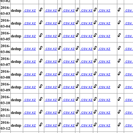
03-02
2016-
dedup
🔓
🔓
🔓
🔓
🔓
.csv.xz
.csv.xz
.csv.xz
.csv.xz
.csv.xz
.csv
03-03
2016-
dedup
🔓
🔓
🔓
🔓
🔓
.csv.xz
.csv.xz
.csv.xz
.csv.xz
.csv.xz
.csv
03-04
2016-
dedup
🔓
🔓
🔓
🔓
🔓
.csv.xz
.csv.xz
.csv.xz
.csv.xz
.csv.xz
.csv
03-05
2016-
dedup
🔓
🔓
🔓
🔓
🔓
.csv.xz
.csv.xz
.csv.xz
.csv.xz
.csv.xz
.csv
03-06
2016-
dedup
🔓
🔓
🔓
🔓
🔓
.csv.xz
.csv.xz
.csv.xz
.csv.xz
.csv.xz
.csv
03-07
2016-
dedup
🔓
🔓
🔓
🔓
🔓
.csv.xz
.csv.xz
.csv.xz
.csv.xz
.csv.xz
.csv
03-08
2016-
dedup
🔓
🔓
🔓
🔓
🔓
.csv.xz
.csv.xz
.csv.xz
.csv.xz
.csv.xz
.csv
03-09
2016-
dedup
🔓
🔓
🔓
🔓
🔓
.csv.xz
.csv.xz
.csv.xz
.csv.xz
.csv.xz
.csv
03-10
2016-
dedup
🔓
🔓
🔓
🔓
🔓
.csv.xz
.csv.xz
.csv.xz
.csv.xz
.csv.xz
.csv
03-11
2016-
dedup
🔓
🔓
🔓
🔓
🔓
.csv.xz
.csv.xz
.csv.xz
.csv.xz
.csv.xz
.csv
03-12