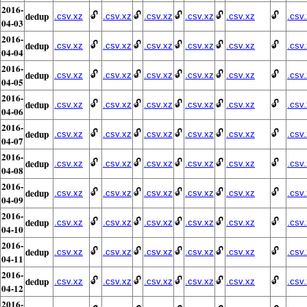
2016-
dedup
🔓
🔓
🔓
🔓
🔓
.csv.xz
.csv.xz
.csv.xz
.csv.xz
.csv.xz
.csv
04-03
2016-
dedup
🔓
🔓
🔓
🔓
🔓
.csv.xz
.csv.xz
.csv.xz
.csv.xz
.csv.xz
.csv
04-04
2016-
dedup
🔓
🔓
🔓
🔓
🔓
.csv.xz
.csv.xz
.csv.xz
.csv.xz
.csv.xz
.csv
04-05
2016-
dedup
🔓
🔓
🔓
🔓
🔓
.csv.xz
.csv.xz
.csv.xz
.csv.xz
.csv.xz
.csv
04-06
2016-
dedup
🔓
🔓
🔓
🔓
🔓
.csv.xz
.csv.xz
.csv.xz
.csv.xz
.csv.xz
.csv
04-07
2016-
dedup
🔓
🔓
🔓
🔓
🔓
.csv.xz
.csv.xz
.csv.xz
.csv.xz
.csv.xz
.csv
04-08
2016-
dedup
🔓
🔓
🔓
🔓
🔓
.csv.xz
.csv.xz
.csv.xz
.csv.xz
.csv.xz
.csv
04-09
2016-
dedup
🔓
🔓
🔓
🔓
🔓
.csv.xz
.csv.xz
.csv.xz
.csv.xz
.csv.xz
.csv
04-10
2016-
dedup
🔓
🔓
🔓
🔓
🔓
.csv.xz
.csv.xz
.csv.xz
.csv.xz
.csv.xz
.csv
04-11
2016-
dedup
🔓
🔓
🔓
🔓
🔓
.csv.xz
.csv.xz
.csv.xz
.csv.xz
.csv.xz
.csv
04-12
2016-