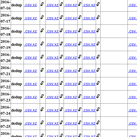
2016-
dedup
🔓
🔓
🔓
🔓
.csv.xz
.csv.xz
.csv.xz
.csv.xz
.csv
07-16
2016-
dedup
🔓
🔓
🔓
🔓
.csv.xz
.csv.xz
.csv.xz
.csv.xz
.csv
07-17
2016-
dedup
🔓
🔓
🔓
🔓
.csv.xz
.csv.xz
.csv.xz
.csv.xz
.csv
07-18
2016-
dedup
🔓
🔓
🔓
🔓
.csv.xz
.csv.xz
.csv.xz
.csv.xz
.csv
07-19
2016-
dedup
🔓
🔓
🔓
🔓
.csv.xz
.csv.xz
.csv.xz
.csv.xz
.csv
07-20
2016-
dedup
🔓
🔓
🔓
🔓
.csv.xz
.csv.xz
.csv.xz
.csv.xz
.csv
07-21
2016-
dedup
🔓
🔓
🔓
🔓
.csv.xz
.csv.xz
.csv.xz
.csv.xz
.csv
07-22
2016-
dedup
🔓
🔓
🔓
🔓
.csv.xz
.csv.xz
.csv.xz
.csv.xz
.csv
07-23
2016-
dedup
🔓
🔓
🔓
🔓
.csv.xz
.csv.xz
.csv.xz
.csv.xz
.csv
07-24
2016-
dedup
🔓
🔓
🔓
🔓
.csv.xz
.csv.xz
.csv.xz
.csv.xz
.csv
07-25
2016-
dedup
🔓
🔓
🔓
🔓
.csv.xz
.csv.xz
.csv.xz
.csv.xz
.csv