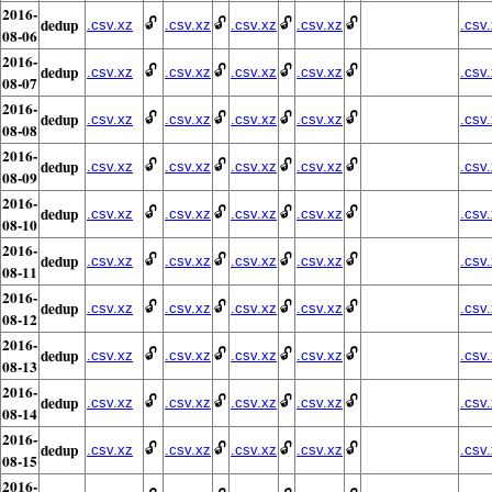
2016-
dedup
🔓
🔓
🔓
🔓
.csv.xz
.csv.xz
.csv.xz
.csv.xz
.csv
08-06
2016-
dedup
🔓
🔓
🔓
🔓
.csv.xz
.csv.xz
.csv.xz
.csv.xz
.csv
08-07
2016-
dedup
🔓
🔓
🔓
🔓
.csv.xz
.csv.xz
.csv.xz
.csv.xz
.csv
08-08
2016-
dedup
🔓
🔓
🔓
🔓
.csv.xz
.csv.xz
.csv.xz
.csv.xz
.csv
08-09
2016-
dedup
🔓
🔓
🔓
🔓
.csv.xz
.csv.xz
.csv.xz
.csv.xz
.csv
08-10
2016-
dedup
🔓
🔓
🔓
🔓
.csv.xz
.csv.xz
.csv.xz
.csv.xz
.csv
08-11
2016-
dedup
🔓
🔓
🔓
🔓
.csv.xz
.csv.xz
.csv.xz
.csv.xz
.csv
08-12
2016-
dedup
🔓
🔓
🔓
🔓
.csv.xz
.csv.xz
.csv.xz
.csv.xz
.csv
08-13
2016-
dedup
🔓
🔓
🔓
🔓
.csv.xz
.csv.xz
.csv.xz
.csv.xz
.csv
08-14
2016-
dedup
🔓
🔓
🔓
🔓
.csv.xz
.csv.xz
.csv.xz
.csv.xz
.csv
08-15
2016-