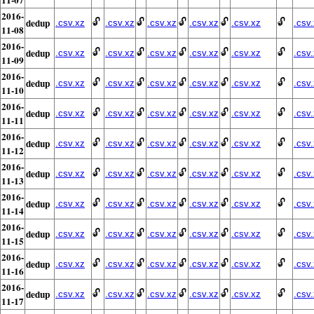
2016-
dedup
🔓
🔓
🔓
🔓
🔓
.csv.xz
.csv.xz
.csv.xz
.csv.xz
.csv.xz
.csv
11-08
2016-
dedup
🔓
🔓
🔓
🔓
🔓
.csv.xz
.csv.xz
.csv.xz
.csv.xz
.csv.xz
.csv
11-09
2016-
dedup
🔓
🔓
🔓
🔓
🔓
.csv.xz
.csv.xz
.csv.xz
.csv.xz
.csv.xz
.csv
11-10
2016-
dedup
🔓
🔓
🔓
🔓
🔓
.csv.xz
.csv.xz
.csv.xz
.csv.xz
.csv.xz
.csv
11-11
2016-
dedup
🔓
🔓
🔓
🔓
🔓
.csv.xz
.csv.xz
.csv.xz
.csv.xz
.csv.xz
.csv
11-12
2016-
dedup
🔓
🔓
🔓
🔓
🔓
.csv.xz
.csv.xz
.csv.xz
.csv.xz
.csv.xz
.csv
11-13
2016-
dedup
🔓
🔓
🔓
🔓
🔓
.csv.xz
.csv.xz
.csv.xz
.csv.xz
.csv.xz
.csv
11-14
2016-
dedup
🔓
🔓
🔓
🔓
🔓
.csv.xz
.csv.xz
.csv.xz
.csv.xz
.csv.xz
.csv
11-15
2016-
dedup
🔓
🔓
🔓
🔓
🔓
.csv.xz
.csv.xz
.csv.xz
.csv.xz
.csv.xz
.csv
11-16
2016-
dedup
🔓
🔓
🔓
🔓
🔓
.csv.xz
.csv.xz
.csv.xz
.csv.xz
.csv.xz
.csv
11-17