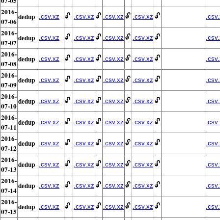
07-05
2016-
dedup
🔓
🔓
🔓
🔓
.csv.xz
.csv.xz
.csv.xz
.csv.xz
.csv
07-06
2016-
dedup
🔓
🔓
🔓
🔓
.csv.xz
.csv.xz
.csv.xz
.csv.xz
.csv
07-07
2016-
dedup
🔓
🔓
🔓
🔓
.csv.xz
.csv.xz
.csv.xz
.csv.xz
.csv
07-08
2016-
dedup
🔓
🔓
🔓
🔓
.csv.xz
.csv.xz
.csv.xz
.csv.xz
.csv
07-09
2016-
dedup
🔓
🔓
🔓
🔓
.csv.xz
.csv.xz
.csv.xz
.csv.xz
.csv
07-10
2016-
dedup
🔓
🔓
🔓
🔓
.csv.xz
.csv.xz
.csv.xz
.csv.xz
.csv
07-11
2016-
dedup
🔓
🔓
🔓
🔓
.csv.xz
.csv.xz
.csv.xz
.csv.xz
.csv
07-12
2016-
dedup
🔓
🔓
🔓
🔓
.csv.xz
.csv.xz
.csv.xz
.csv.xz
.csv
07-13
2016-
dedup
🔓
🔓
🔓
🔓
.csv.xz
.csv.xz
.csv.xz
.csv.xz
.csv
07-14
2016-
dedup
🔓
🔓
🔓
🔓
.csv.xz
.csv.xz
.csv.xz
.csv.xz
.csv
07-15